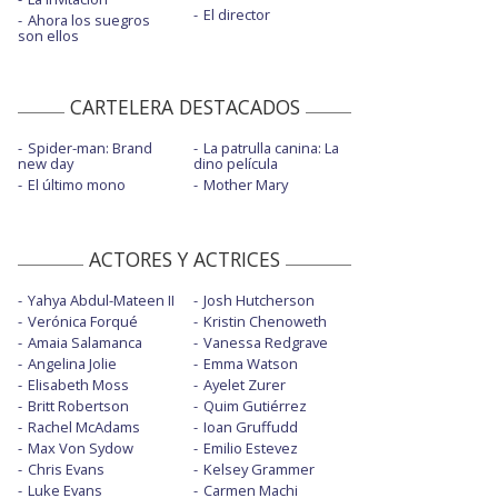
El director
Ahora los suegros
son ellos
CARTELERA DESTACADOS
Spider-man: Brand
La patrulla canina: La
new day
dino película
El último mono
Mother Mary
ACTORES Y ACTRICES
Yahya Abdul-Mateen II
Josh Hutcherson
Verónica Forqué
Kristin Chenoweth
Amaia Salamanca
Vanessa Redgrave
Angelina Jolie
Emma Watson
Elisabeth Moss
Ayelet Zurer
Britt Robertson
Quim Gutiérrez
Rachel McAdams
Ioan Gruffudd
Max Von Sydow
Emilio Estevez
Chris Evans
Kelsey Grammer
Luke Evans
Carmen Machi