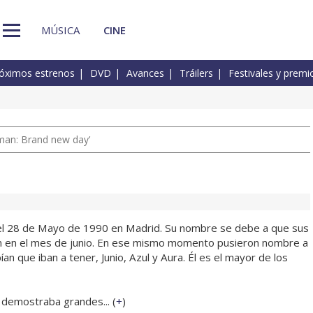
MÚSICA
CINE
óximos estrenos
DVD
Avances
Tráilers
Festivales y premi
man: Brand new day'
 el 28 de Mayo de 1990 en Madrid. Su nombre se debe a que sus
n en el mes de junio. En ese mismo momento pusieron nombre a
ían que iban a tener, Junio, Azul y Aura. Él es el mayor de los
emostraba grandes... (
+
)