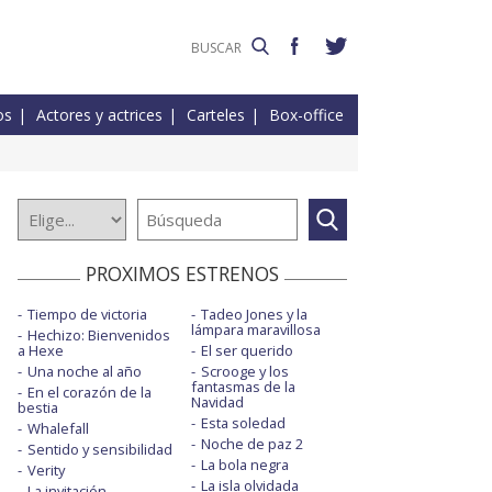
os
Actores y actrices
Carteles
Box-office
PROXIMOS ESTRENOS
Tiempo de victoria
Tadeo Jones y la
lámpara maravillosa
Hechizo: Bienvenidos
a Hexe
El ser querido
Una noche al año
Scrooge y los
fantasmas de la
En el corazón de la
Navidad
bestia
Esta soledad
Whalefall
Noche de paz 2
Sentido y sensibilidad
La bola negra
Verity
La isla olvidada
La invitación