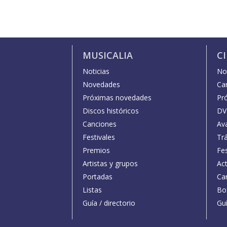
MUSICALIA
C
Noticias
Not
Novedades
Car
Próximas novedades
Pr
Discos históricos
DV
Canciones
Av
Festivales
Trá
Premios
Fe
Artistas y grupos
Act
Portadas
Car
Listas
Bo
Guía / directorio
Guí