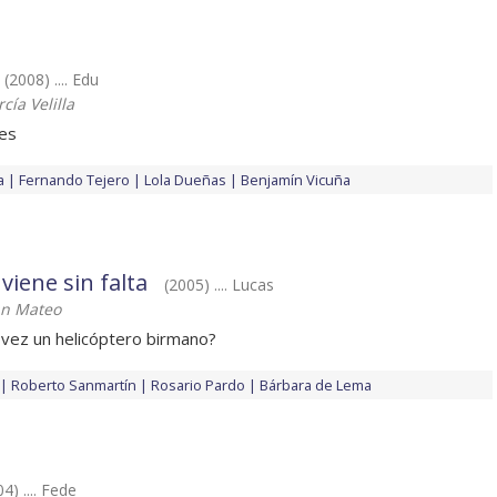
(2008) .... Edu
ía Velilla
es
a
Fernando Tejero
Lola Dueñas
Benjamín Vicuña
iene sin falta
(2005) .... Lucas
an Mateo
 vez un helicóptero birmano?
Roberto Sanmartín
Rosario Pardo
Bárbara de Lema
4) .... Fede