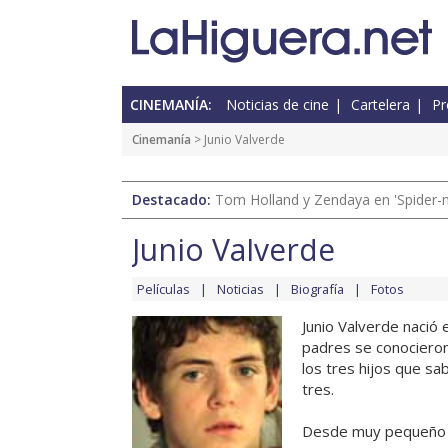
CINEMANÍA:
Noticias de cine
Cartelera
Pr
Cinemanía
> Junio Valverde
Destacado:
Tom Holland y Zendaya en 'Spider-
Junio Valverde
Películas
Noticias
Biografía
Fotos
Junio Valverde nació
padres se conociero
los tres hijos que sab
tres.
Desde muy pequeño d