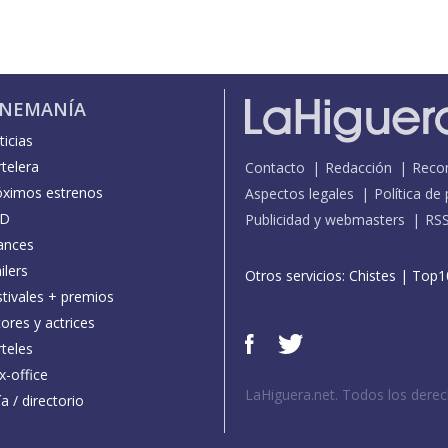
INEMANÍA
icias
telera
Contacto
Redacción
Reco
óximos estrenos
Aspectos legales
Política de
D
Publicidad y webmasters
RS
ances
ilers
Otros servicios:
Chistes
|
Top1
stivales + premios
ores y actrices
teles
x-office
LaHiguera.net. Todos los dere
a / directorio