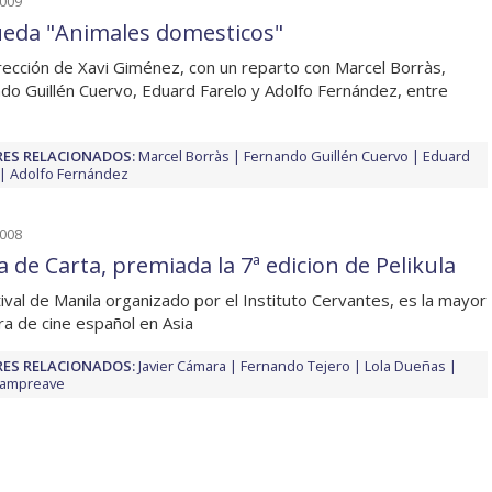
2009
ueda "Animales domesticos"
rección de Xavi Giménez, con un reparto con Marcel Borràs,
do Guillén Cuervo, Eduard Farelo y Adolfo Fernández, entre
ES RELACIONADOS:
Marcel Borràs
Fernando Guillén Cuervo
Eduard
Adolfo Fernández
2008
a de Carta, premiada la 7ª edicion de Pelikula
tival de Manila organizado por el Instituto Cervantes, es la mayor
a de cine español en Asia
ES RELACIONADOS:
Javier Cámara
Fernando Tejero
Lola Dueñas
Lampreave