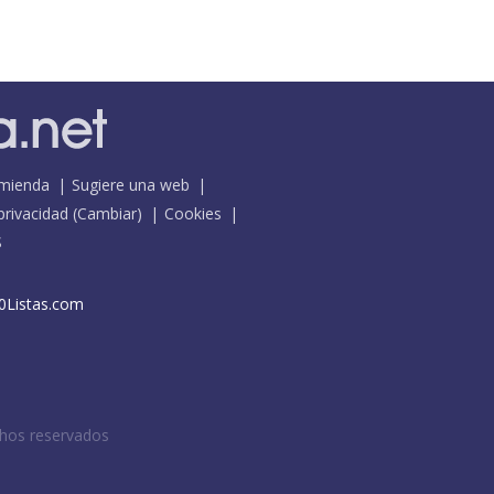
mienda
Sugiere una web
 privacidad
(
Cambiar
)
Cookies
S
0Listas.com
chos reservados