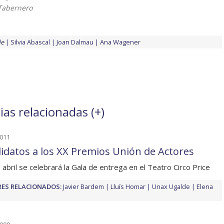
Tabernero
de
Silvia Abascal
Joan Dalmau
Ana Wagener
ias relacionadas (
+
)
2011
idatos a los XX Premios Unión de Actores
e abril se celebrará la Gala de entrega en el Teatro Circo Price
ES RELACIONADOS:
Javier Bardem
Lluís Homar
Unax Ugalde
Elena