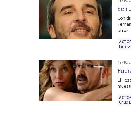
13/10/
Se r
Con di
Fernan
otros
ACTOR
Farelo
13/10/
Fuer
El Fes
muestr
ACTOR
Chus 