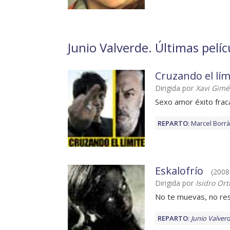
Junio Valverde. Últimas pelíc
Cruzando el lím
Dirigida por
Xavi Gim
Sexo amor éxito frac
REPARTO
:
Marcel Borr
Eskalofrío
(2008)
Dirigida por
Isidro Ort
No te muevas, no res
REPARTO
:
Junio Valver