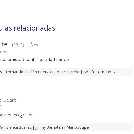
ulas relacionadas
ite
(2010) .... Álex
énez
aso amistad sentir soledad miedo
às
Fernando Guillén Cuervo
Eduard Farelo
Adolfo Fernández
 .... Santi
iz
pires, no grites
de
Blanca Suárez
Jimmy Barnatán
Mar Sodupe