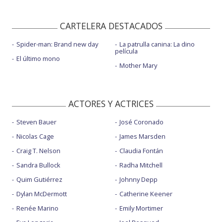
CARTELERA DESTACADOS
Spider-man: Brand new day
La patrulla canina: La dino
película
El último mono
Mother Mary
ACTORES Y ACTRICES
Steven Bauer
José Coronado
Nicolas Cage
James Marsden
Craig T. Nelson
Claudia Fontán
Sandra Bullock
Radha Mitchell
Quim Gutiérrez
Johnny Depp
Dylan McDermott
Catherine Keener
Renée Marino
Emily Mortimer