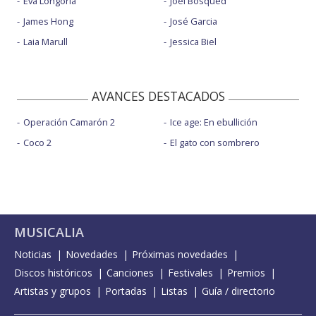
Eva Longoria
Joel Bosqued
James Hong
José Garcia
Laia Marull
Jessica Biel
AVANCES DESTACADOS
Operación Camarón 2
Ice age: En ebullición
Coco 2
El gato con sombrero
MUSICALIA
Noticias
Novedades
Próximas novedades
Discos históricos
Canciones
Festivales
Premios
Artistas y grupos
Portadas
Listas
Guía / directorio