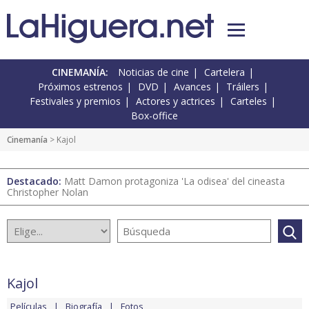
CINEMANÍA:
Noticias de cine
Cartelera
Próximos estrenos
DVD
Avances
Tráilers
Festivales y premios
Actores y actrices
Carteles
Box-office
Cinemanía
> Kajol
Destacado:
Matt Damon protagoniza 'La odisea' del cineasta
Christopher Nolan
Kajol
Películas
Biografía
Fotos