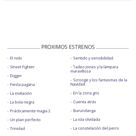
PROXIMOS ESTRENOS
El nido
Sentido y sensibilidad
Street Fighter
Tadeo Jones y la lámpara
maravillosa
Digger
Scrooge y los fantasmas de la
Navidad
Fiesta pagäna
En la zona gris
La invitación
Cuenta atrás
La bola negra
Burundanga
Prácticamente magia 2
La isla olvidada
Un plan perfecto
La constelación del perro
Trinidad