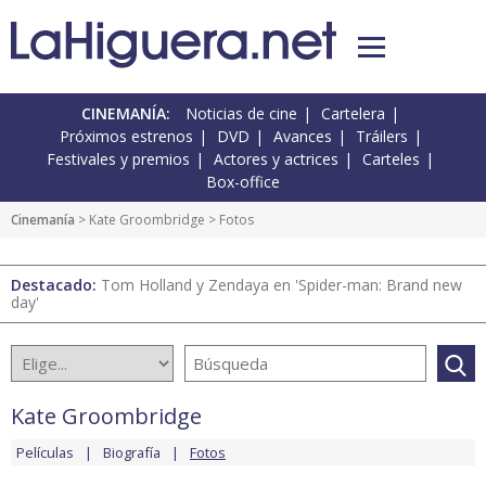
CINEMANÍA:
Noticias de cine
Cartelera
Próximos estrenos
DVD
Avances
Tráilers
Festivales y premios
Actores y actrices
Carteles
Box-office
Cinemanía
>
Kate Groombridge
> Fotos
Destacado:
Tom Holland y Zendaya en 'Spider-man: Brand new
day'
Kate Groombridge
Películas
Biografía
Fotos