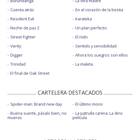
Burundanga
La otra madre
Cuenta atrás
En el corazón de la bestia
Resident Evil
Karateka
Noche de paz 2
Un plan perfecto
Street Fighter
El nido
Verity
Sentido y sensibilidad
Digger
Ahora los suegros son ellos
Trinidad
La maleta
El final de Oak Street
CARTELERA DESTACADOS
Spider-man: Brand new day
El último mono
Buena suerte, pásalo bien, no
La patrulla canina: La dino
mueras
película