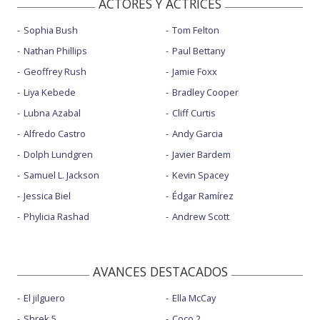
ACTORES Y ACTRICES
Sophia Bush
Tom Felton
Nathan Phillips
Paul Bettany
Geoffrey Rush
Jamie Foxx
Liya Kebede
Bradley Cooper
Lubna Azabal
Cliff Curtis
Alfredo Castro
Andy Garcia
Dolph Lundgren
Javier Bardem
Samuel L. Jackson
Kevin Spacey
Jessica Biel
Édgar Ramírez
Phylicia Rashad
Andrew Scott
AVANCES DESTACADOS
El jilguero
Ella McCay
Shrek 5
Coco 2