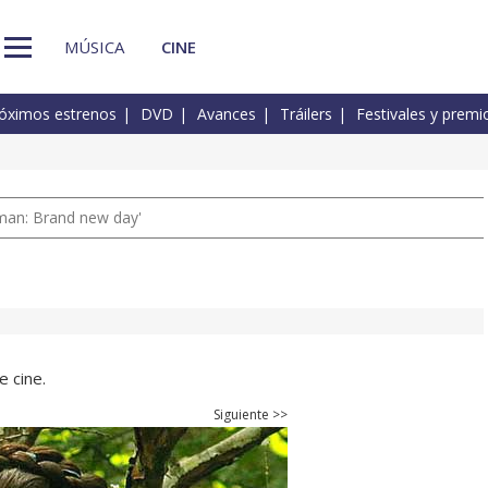
MÚSICA
CINE
óximos estrenos
DVD
Avances
Tráilers
Festivales y premi
man: Brand new day'
 cine.
Siguiente >>