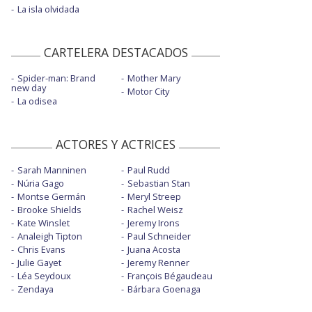
La isla olvidada
CARTELERA DESTACADOS
Spider-man: Brand
Mother Mary
new day
Motor City
La odisea
ACTORES Y ACTRICES
Sarah Manninen
Paul Rudd
Núria Gago
Sebastian Stan
Montse Germán
Meryl Streep
Brooke Shields
Rachel Weisz
Kate Winslet
Jeremy Irons
Analeigh Tipton
Paul Schneider
Chris Evans
Juana Acosta
Julie Gayet
Jeremy Renner
Léa Seydoux
François Bégaudeau
Zendaya
Bárbara Goenaga