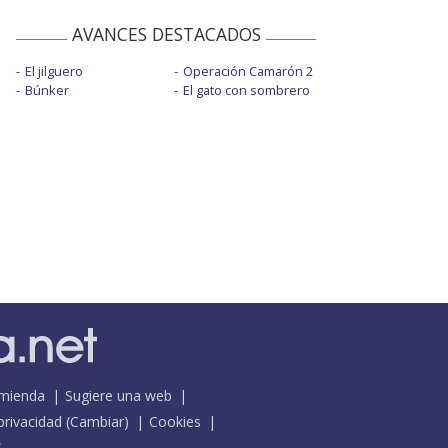
AVANCES DESTACADOS
El jilguero
Operación Camarón 2
Búnker
El gato con sombrero
mienda
Sugiere una web
 privacidad
(
Cambiar
)
Cookies
S