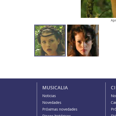
Apr
MUSICALIA
C
Noticias
Not
Novedades
Car
Próximas novedades
Pr
Discos históricos
DV