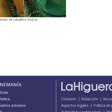
endiz de caballero
(
Fotos
)
INEMANÍA
icias
telera
Contacto
Redacción
Reco
óximos estrenos
Aspectos legales
Política de
D
Publicidad y webmasters
RS