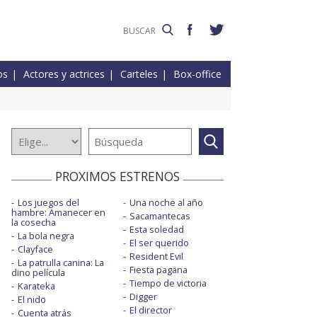
os
Actores y actrices
Carteles
Box-office
PROXIMOS ESTRENOS
Los juegos del
Una noche al año
hambre: Amanecer en
Sacamantecas
la cosecha
Esta soledad
La bola negra
El ser querido
Clayface
Resident Evil
La patrulla canina: La
Fiesta pagäna
dino película
Tiempo de victoria
Karateka
Digger
El nido
El director
Cuenta atrás