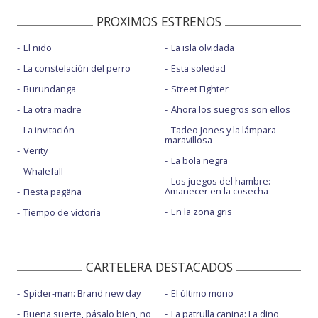
PROXIMOS ESTRENOS
El nido
La isla olvidada
La constelación del perro
Esta soledad
Burundanga
Street Fighter
La otra madre
Ahora los suegros son ellos
La invitación
Tadeo Jones y la lámpara
maravillosa
Verity
La bola negra
Whalefall
Los juegos del hambre:
Amanecer en la cosecha
Fiesta pagäna
En la zona gris
Tiempo de victoria
CARTELERA DESTACADOS
Spider-man: Brand new day
El último mono
Buena suerte, pásalo bien, no
La patrulla canina: La dino