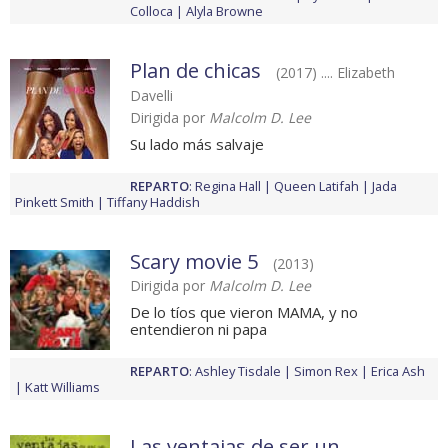
Colloca
Alyla Browne
Plan de chicas
(2017) .... Elizabeth
Davelli
Dirigida por
Malcolm D. Lee
Su lado más salvaje
REPARTO
:
Regina Hall
Queen Latifah
Jada
Pinkett Smith
Tiffany Haddish
Scary movie 5
(2013)
Dirigida por
Malcolm D. Lee
De lo tíos que vieron MAMA, y no
entendieron ni papa
REPARTO
:
Ashley Tisdale
Simon Rex
Erica Ash
Katt Williams
Las ventajas de ser un