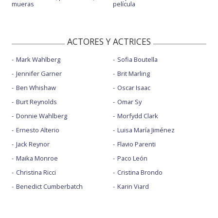
mueras
película
ACTORES Y ACTRICES
Mark Wahlberg
Sofia Boutella
Jennifer Garner
Brit Marling
Ben Whishaw
Oscar Isaac
Burt Reynolds
Omar Sy
Donnie Wahlberg
Morfydd Clark
Ernesto Alterio
Luisa María Jiménez
Jack Reynor
Flavio Parenti
Maika Monroe
Paco León
Christina Ricci
Cristina Brondo
Benedict Cumberbatch
Karin Viard