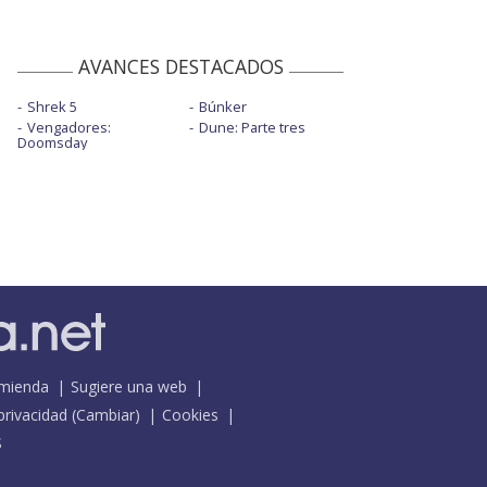
AVANCES DESTACADOS
Shrek 5
Búnker
Vengadores:
Dune: Parte tres
Doomsday
mienda
Sugiere una web
 privacidad
(
Cambiar
)
Cookies
S