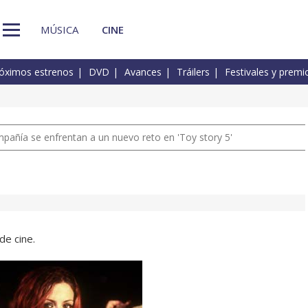
MÚSICA
CINE
óximos estrenos
DVD
Avances
Tráilers
Festivales y premi
pañía se enfrentan a un nuevo reto en 'Toy story 5'
de cine.