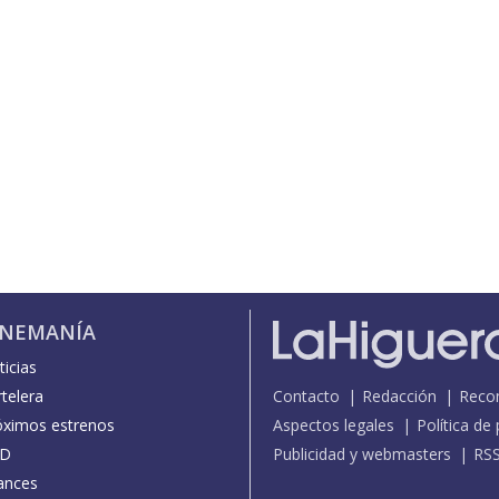
INEMANÍA
icias
telera
Contacto
Redacción
Reco
óximos estrenos
Aspectos legales
Política de
D
Publicidad y webmasters
RS
ances