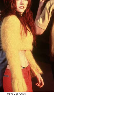
XX/XY
(
Fotos
)