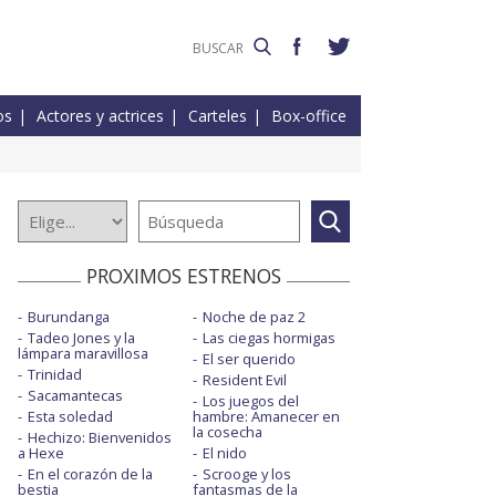
os
Actores y actrices
Carteles
Box-office
PROXIMOS ESTRENOS
Burundanga
Noche de paz 2
Tadeo Jones y la
Las ciegas hormigas
lámpara maravillosa
El ser querido
Trinidad
Resident Evil
Sacamantecas
Los juegos del
Esta soledad
hambre: Amanecer en
la cosecha
Hechizo: Bienvenidos
a Hexe
El nido
En el corazón de la
Scrooge y los
bestia
fantasmas de la