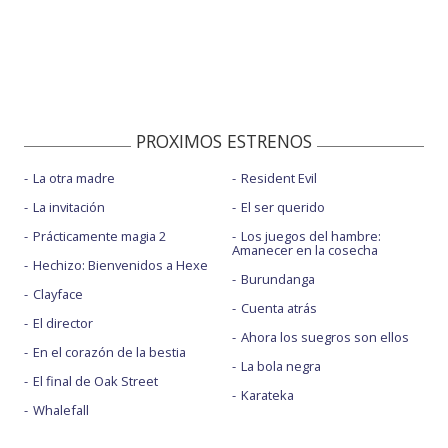
PROXIMOS ESTRENOS
La otra madre
Resident Evil
La invitación
El ser querido
Prácticamente magia 2
Los juegos del hambre:
Amanecer en la cosecha
Hechizo: Bienvenidos a Hexe
Burundanga
Clayface
Cuenta atrás
El director
Ahora los suegros son ellos
En el corazón de la bestia
La bola negra
El final de Oak Street
Karateka
Whalefall