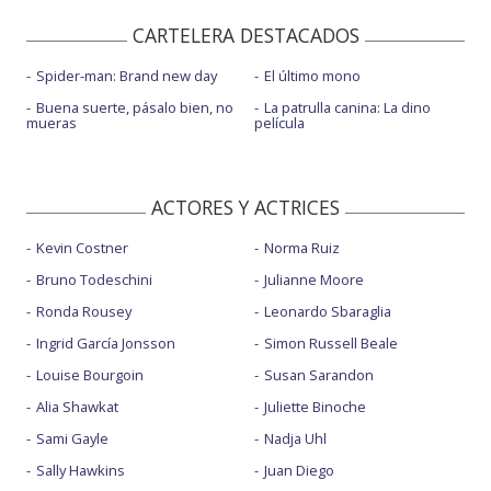
CARTELERA DESTACADOS
Spider-man: Brand new day
El último mono
Buena suerte, pásalo bien, no
La patrulla canina: La dino
mueras
película
ACTORES Y ACTRICES
Kevin Costner
Norma Ruiz
Bruno Todeschini
Julianne Moore
Ronda Rousey
Leonardo Sbaraglia
Ingrid García Jonsson
Simon Russell Beale
Louise Bourgoin
Susan Sarandon
Alia Shawkat
Juliette Binoche
Sami Gayle
Nadja Uhl
Sally Hawkins
Juan Diego