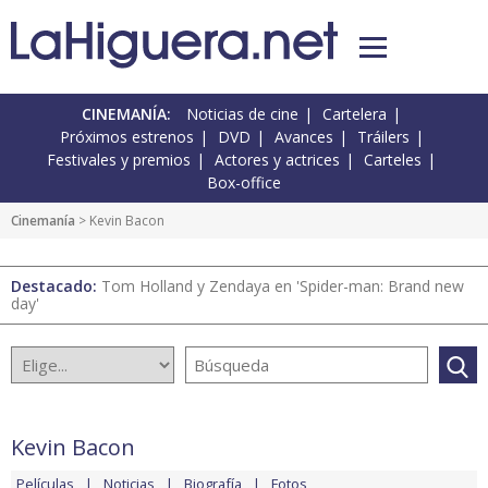
CINEMANÍA:
Noticias de cine
Cartelera
Próximos estrenos
DVD
Avances
Tráilers
Festivales y premios
Actores y actrices
Carteles
Box-office
Cinemanía
> Kevin Bacon
Destacado:
Tom Holland y Zendaya en 'Spider-man: Brand new
day'
Kevin Bacon
Películas
Noticias
Biografía
Fotos