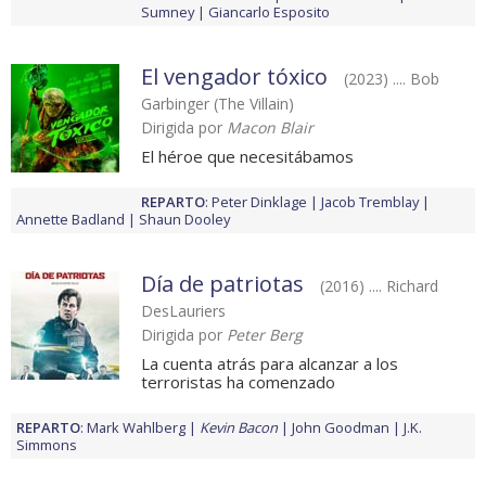
Sumney
Giancarlo Esposito
El vengador tóxico
(2023) .... Bob
Garbinger (The Villain)
Dirigida por
Macon Blair
El héroe que necesitábamos
REPARTO
:
Peter Dinklage
Jacob Tremblay
Annette Badland
Shaun Dooley
Día de patriotas
(2016) .... Richard
DesLauriers
Dirigida por
Peter Berg
La cuenta atrás para alcanzar a los
terroristas ha comenzado
REPARTO
:
Mark Wahlberg
Kevin Bacon
John Goodman
J.K.
Simmons