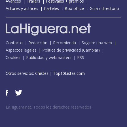
Avances
Tráilers
Festivales + premios
Actores y actrices
Carteles
Box-office
Guía / directorio
Contacto
Redacción
Recomienda
Sugiere una web
Aspectos legales
Política de privacidad
(
Cambiar
)
Cookies
Publicidad y webmasters
RSS
Otros servicios:
Chistes
|
Top10Listas.com
LaHiguera.net. Todos los derechos reservados