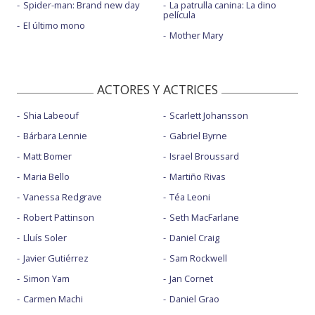
Spider-man: Brand new day
La patrulla canina: La dino
película
El último mono
Mother Mary
ACTORES Y ACTRICES
Shia Labeouf
Scarlett Johansson
Bárbara Lennie
Gabriel Byrne
Matt Bomer
Israel Broussard
Maria Bello
Martiño Rivas
Vanessa Redgrave
Téa Leoni
Robert Pattinson
Seth MacFarlane
Lluís Soler
Daniel Craig
Javier Gutiérrez
Sam Rockwell
Simon Yam
Jan Cornet
Carmen Machi
Daniel Grao