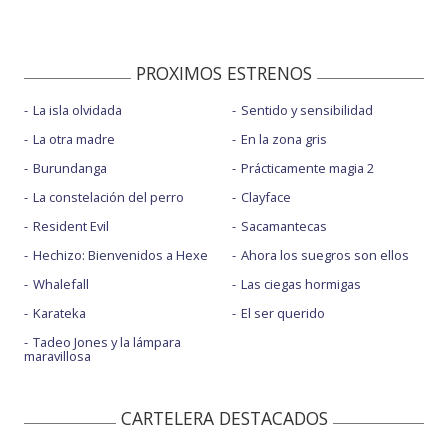
PROXIMOS ESTRENOS
La isla olvidada
Sentido y sensibilidad
La otra madre
En la zona gris
Burundanga
Prácticamente magia 2
La constelación del perro
Clayface
Resident Evil
Sacamantecas
Hechizo: Bienvenidos a Hexe
Ahora los suegros son ellos
Whalefall
Las ciegas hormigas
Karateka
El ser querido
Tadeo Jones y la lámpara
maravillosa
CARTELERA DESTACADOS