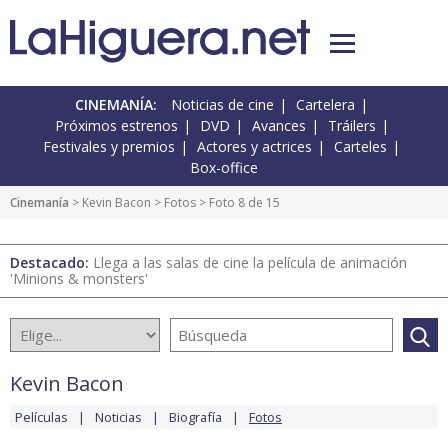
CINEMANÍA:
Noticias de cine
Cartelera
Próximos estrenos
DVD
Avances
Tráilers
Festivales y premios
Actores y actrices
Carteles
Box-office
Cinemanía
>
Kevin Bacon
>
Fotos
> Foto 8 de 15
Destacado:
Llega a las salas de cine la película de animación
'Minions & monsters'
Kevin Bacon
Películas
Noticias
Biografía
Fotos