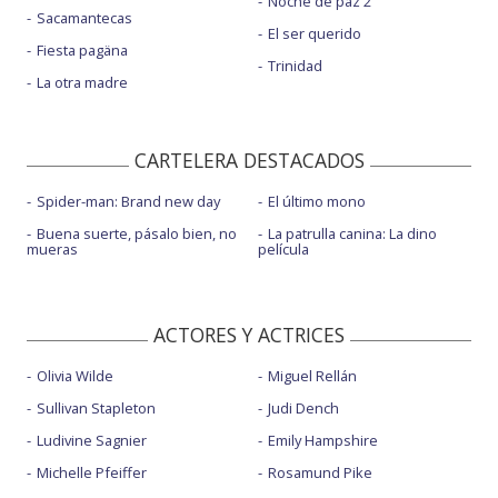
Noche de paz 2
Sacamantecas
El ser querido
Fiesta pagäna
Trinidad
La otra madre
CARTELERA DESTACADOS
Spider-man: Brand new day
El último mono
Buena suerte, pásalo bien, no
La patrulla canina: La dino
mueras
película
ACTORES Y ACTRICES
Olivia Wilde
Miguel Rellán
Sullivan Stapleton
Judi Dench
Ludivine Sagnier
Emily Hampshire
Michelle Pfeiffer
Rosamund Pike