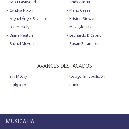
Scott Eastwood
Andy Garcia
Cynthia Nixon
Mario Casas
Miguel Ángel Silvestre
Kristen Stewart
Blake Lively
Maxi Iglesias
Diane Keaton
Leonardo DiCaprio
Rachel McAdams
Susan Sarandon
AVANCES DESTACADOS
Ella McCay
Ice age: En ebullición
El jilguero
Búnker
MUSICALIA