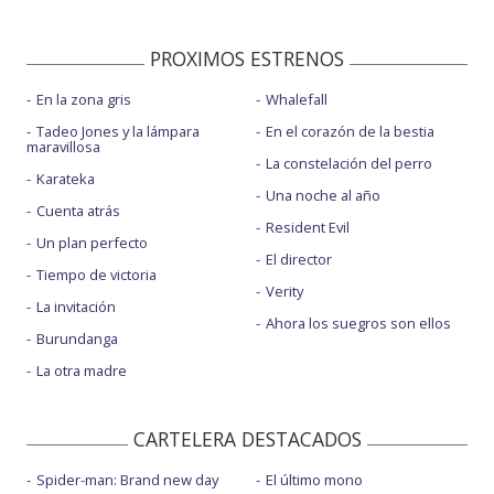
PROXIMOS ESTRENOS
En la zona gris
Whalefall
Tadeo Jones y la lámpara
En el corazón de la bestia
maravillosa
La constelación del perro
Karateka
Una noche al año
Cuenta atrás
Resident Evil
Un plan perfecto
El director
Tiempo de victoria
Verity
La invitación
Ahora los suegros son ellos
Burundanga
La otra madre
CARTELERA DESTACADOS
Spider-man: Brand new day
El último mono