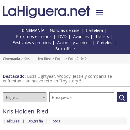
CINEMANÍA:
Noticias de cine
Cartelera
Próximos estrenos
DVD
Avances
Tráilers
Festivales y premios
Actores y actrices
Carteles
Box-office
Cinemanía
>
Kris Holden-Ried
>
Fotos
> Foto 2 de 2
Destacado:
Buzz Lightyear, Woody, Jessie y compañía se
enfrentan a un nuevo reto en 'Toy story 5'
Kris Holden-Ried
Películas
Biografía
Fotos