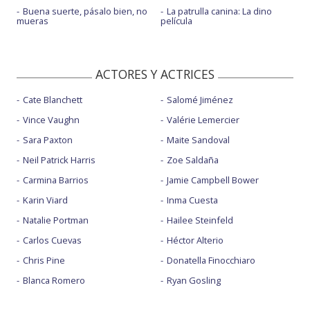
Buena suerte, pásalo bien, no
La patrulla canina: La dino
mueras
película
ACTORES Y ACTRICES
Cate Blanchett
Salomé Jiménez
Vince Vaughn
Valérie Lemercier
Sara Paxton
Maite Sandoval
Neil Patrick Harris
Zoe Saldaña
Carmina Barrios
Jamie Campbell Bower
Karin Viard
Inma Cuesta
Natalie Portman
Hailee Steinfeld
Carlos Cuevas
Héctor Alterio
Chris Pine
Donatella Finocchiaro
Blanca Romero
Ryan Gosling