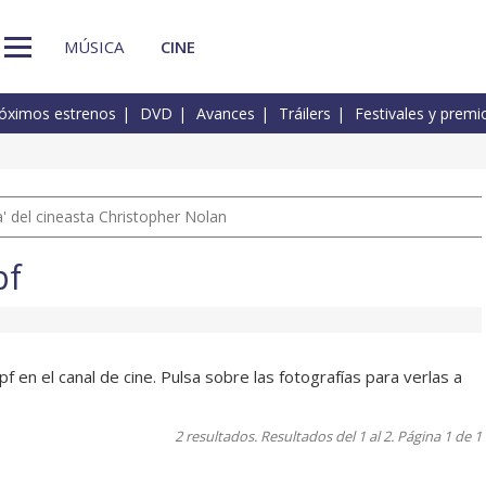
MÚSICA
CINE
óximos estrenos
DVD
Avances
Tráilers
Festivales y premi
 del cineasta Christopher Nolan
pf
 en el canal de cine. Pulsa sobre las fotografías para verlas a
2 resultados. Resultados del 1 al 2. Página 1 de 1