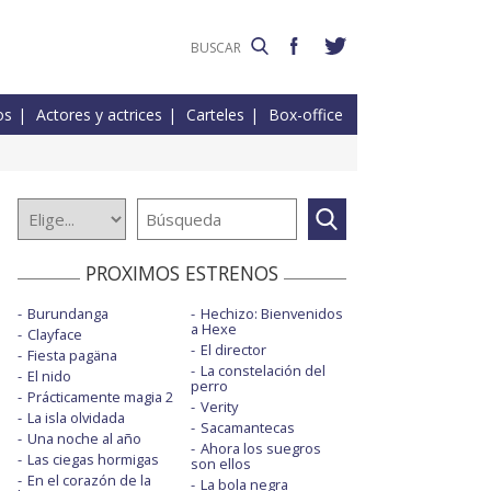
os
Actores y actrices
Carteles
Box-office
PROXIMOS ESTRENOS
Burundanga
Hechizo: Bienvenidos
a Hexe
Clayface
El director
Fiesta pagäna
La constelación del
El nido
perro
Prácticamente magia 2
Verity
La isla olvidada
Sacamantecas
Una noche al año
Ahora los suegros
Las ciegas hormigas
son ellos
En el corazón de la
La bola negra