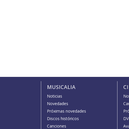
MUSICALIA
C
Noticias
Not
Novedades
Car
Próximas novedades
Pr
Discos históricos
DV
Canciones
Av