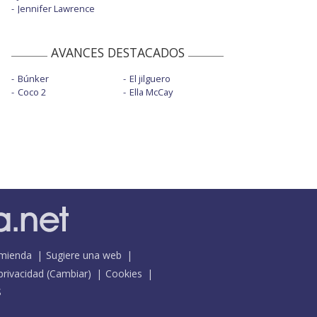
Jennifer Lawrence
AVANCES DESTACADOS
Búnker
El jilguero
Coco 2
Ella McCay
mienda
Sugiere una web
 privacidad
(
Cambiar
)
Cookies
S