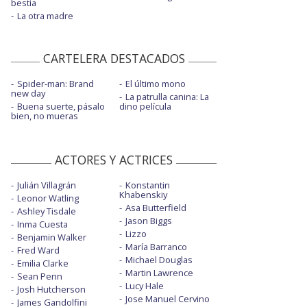
bestia
La otra madre
CARTELERA DESTACADOS
Spider-man: Brand
El último mono
new day
La patrulla canina: La
Buena suerte, pásalo
dino película
bien, no mueras
ACTORES Y ACTRICES
Julián Villagrán
Konstantin
Khabenskiy
Leonor Watling
Asa Butterfield
Ashley Tisdale
Jason Biggs
Inma Cuesta
Lizzo
Benjamin Walker
María Barranco
Fred Ward
Michael Douglas
Emilia Clarke
Martin Lawrence
Sean Penn
Lucy Hale
Josh Hutcherson
Jose Manuel Cervino
James Gandolfini