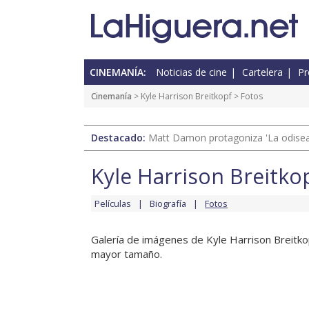
CINEMANÍA:
Noticias de cine
Cartelera
Pr
Cinemanía
>
Kyle Harrison Breitkopf
> Fotos
Destacado:
Matt Damon protagoniza 'La odisea'
Kyle Harrison Breitko
Películas
Biografía
Fotos
Galería de imágenes de Kyle Harrison Breitkopf
mayor tamaño.