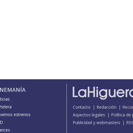
INEMANÍA
icias
telera
Contacto
Redacción
Reco
óximos estrenos
Aspectos legales
Política de
D
Publicidad y webmasters
RS
ances