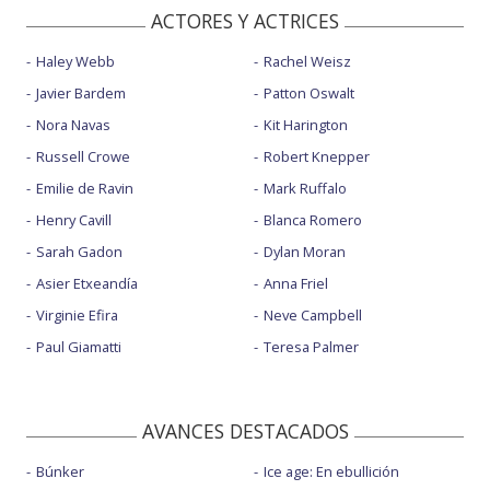
ACTORES Y ACTRICES
Haley Webb
Rachel Weisz
Javier Bardem
Patton Oswalt
Nora Navas
Kit Harington
Russell Crowe
Robert Knepper
Emilie de Ravin
Mark Ruffalo
Henry Cavill
Blanca Romero
Sarah Gadon
Dylan Moran
Asier Etxeandía
Anna Friel
Virginie Efira
Neve Campbell
Paul Giamatti
Teresa Palmer
AVANCES DESTACADOS
Búnker
Ice age: En ebullición