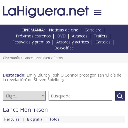
CINEMANÍA:
Noticias de cine
Cartelera
Próximos estrenos
DVD
Avances
Tráilers
Festivales y premios
Actores y actrices
Carteles
Box-office
Cinemanía
>
Lance Henriksen
> Fotos
Destacado:
Emily Blunt y Josh O'Connor protagonizan 'El día de
la revelación' de Steven Spielberg
Lance Henriksen
Películas
Biografía
Fotos