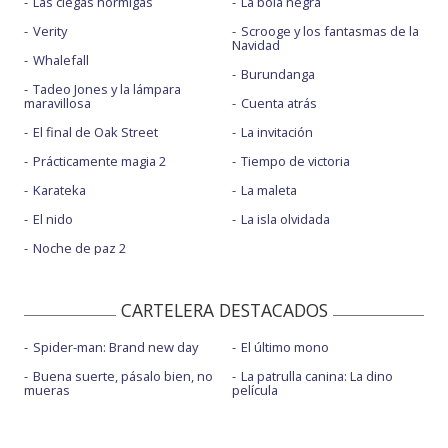
Las ciegas hormigas
La bola negra
Verity
Scrooge y los fantasmas de la
Navidad
Whalefall
Burundanga
Tadeo Jones y la lámpara
maravillosa
Cuenta atrás
El final de Oak Street
La invitación
Prácticamente magia 2
Tiempo de victoria
Karateka
La maleta
El nido
La isla olvidada
Noche de paz 2
CARTELERA DESTACADOS
Spider-man: Brand new day
El último mono
Buena suerte, pásalo bien, no
La patrulla canina: La dino
mueras
película