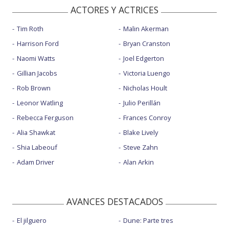
ACTORES Y ACTRICES
Tim Roth
Malin Akerman
Harrison Ford
Bryan Cranston
Naomi Watts
Joel Edgerton
Gillian Jacobs
Victoria Luengo
Rob Brown
Nicholas Hoult
Leonor Watling
Julio Perillán
Rebecca Ferguson
Frances Conroy
Alia Shawkat
Blake Lively
Shia Labeouf
Steve Zahn
Adam Driver
Alan Arkin
AVANCES DESTACADOS
El jilguero
Dune: Parte tres