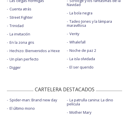
Las ciegas hormigas
Scrooge y los fantasmas de la
Navidad
Cuenta atrás
La bola negra
Street Fighter
Tadeo Jones y la lámpara
maravillosa
Trinidad
Verity
La invitación
Whalefall
En la zona gris
Noche de paz 2
Hechizo: Bienvenidos a Hexe
La isla olvidada
Un plan perfecto
El ser querido
Digger
CARTELERA DESTACADOS
Spider-man: Brand new day
La patrulla canina: La dino
película
El último mono
Mother Mary