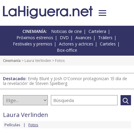
CINEMANÍA:
Noticias de cine
Cartelera
Próximos estrenos
DVD
Avances
Tráilers
Festivales y premios
Actores y actrices
Carteles
Box-office
Cinemanía
>
Laura Verlinden
> Fotos
Destacado:
Emily Blunt y Josh O'Connor protagonizan 'El día de
la revelación' de Steven Spielberg
Laura Verlinden
Películas
Fotos