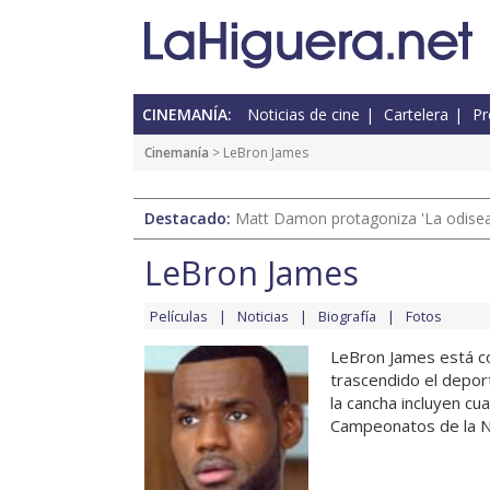
CINEMANÍA:
Noticias de cine
Cartelera
Pr
Cinemanía
> LeBron James
Destacado:
Matt Damon protagoniza 'La odisea'
LeBron James
Películas
Noticias
Biografía
Fotos
LeBron James está co
trascendido el deport
la cancha incluyen cu
Campeonatos de la NB