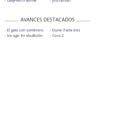
Gwyneth Paltrow
Josh Brolin
AVANCES DESTACADOS
El gato con sombrero
Dune: Parte tres
Ice age: En ebullición
Coco 2