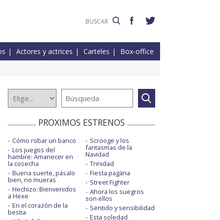
os
Actores y actrices
Carteles
Box-office
PROXIMOS ESTRENOS
Cómo robar un banco
Scrooge y los
fantasmas de la
Los juegos del
Navidad
hambre: Amanecer en
la cosecha
Trinidad
Buena suerte, pásalo
Fiesta pagäna
bien, no mueras
Street Fighter
Hechizo: Bienvenidos
Ahora los suegros
a Hexe
son ellos
En el corazón de la
Sentido y sensibilidad
bestia
Esta soledad