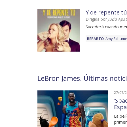
Y de repente tú
Dirigida por
Judd Apa
Sucederá cuando men
REPARTO
:
Amy Schume
LeBron James. Últimas notici
27/07/
'Spa
Espa
La pel
primer