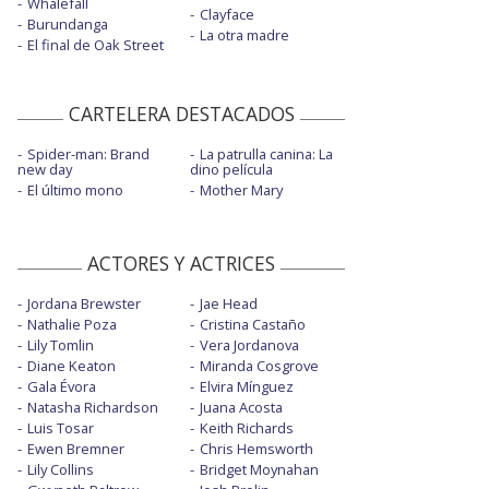
Whalefall
Clayface
Burundanga
La otra madre
El final de Oak Street
CARTELERA DESTACADOS
Spider-man: Brand
La patrulla canina: La
new day
dino película
El último mono
Mother Mary
ACTORES Y ACTRICES
Jordana Brewster
Jae Head
Nathalie Poza
Cristina Castaño
Lily Tomlin
Vera Jordanova
Diane Keaton
Miranda Cosgrove
Gala Évora
Elvira Mínguez
Natasha Richardson
Juana Acosta
Luis Tosar
Keith Richards
Ewen Bremner
Chris Hemsworth
Lily Collins
Bridget Moynahan