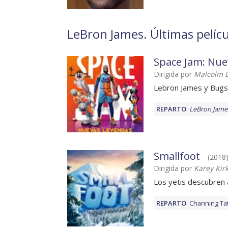
LeBron James. Últimas pelícu
Space Jam: Nue
Dirigida por
Malcolm D
Lebron James y Bugs
REPARTO
:
LeBron Jame
Smallfoot
(2018)
Dirigida por
Karey Kirk
Los yetis descubren 
REPARTO
:
Channing T