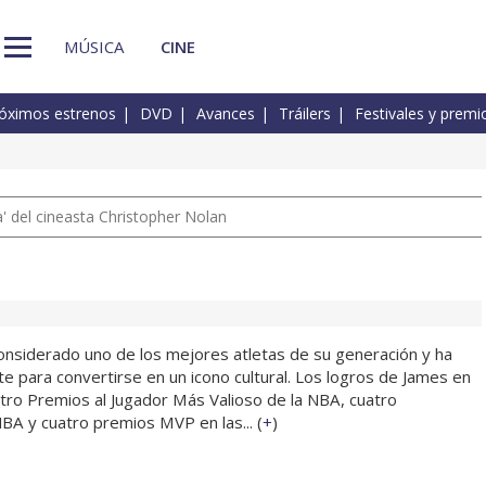
MÚSICA
CINE
óximos estrenos
DVD
Avances
Tráilers
Festivales y premi
 del cineasta Christopher Nolan
nsiderado uno de los mejores atletas de su generación y ha
e para convertirse en un icono cultural. Los logros de James en
atro Premios al Jugador Más Valioso de la NBA, cuatro
A y cuatro premios MVP en las... (
+
)