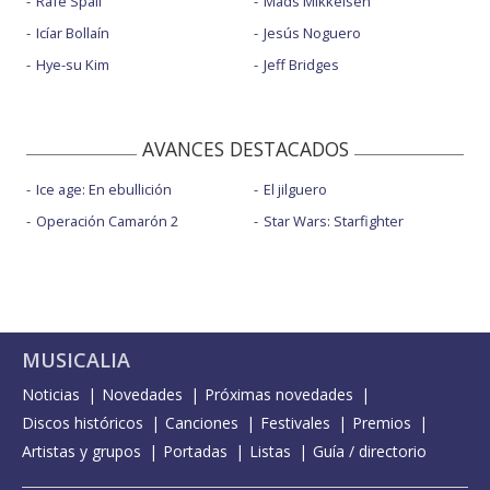
Rafe Spall
Mads Mikkelsen
Icíar Bollaín
Jesús Noguero
Hye-su Kim
Jeff Bridges
AVANCES DESTACADOS
Ice age: En ebullición
El jilguero
Operación Camarón 2
Star Wars: Starfighter
MUSICALIA
Noticias
Novedades
Próximas novedades
Discos históricos
Canciones
Festivales
Premios
Artistas y grupos
Portadas
Listas
Guía / directorio