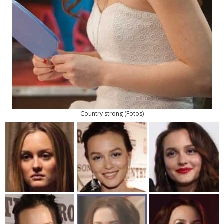
Country strong
(
Fotos
)