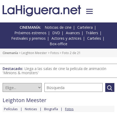
CINEMANÍA:
Noticias de cine
Cartelera
Próximos estrenos
DVD
Avances
Tráilers
Festivales y premios
Actores y actrices
Carteles
Box-office
Cinemanía
>
Leighton Meester
>
Fotos
> Foto 2 de 21
Destacado:
Llega a las salas de cine la película de animación
'Minions & monsters'
Leighton Meester
Películas
Noticias
Biografía
Fotos