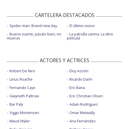
CARTELERA DESTACADOS
Spider-man: Brand new day
El último mono
Buena suerte, pásalo bien, no
La patrulla canina: La dino
mueras
película
ACTORES Y ACTRICES
Robert De Niro
Eloy Azorín
Linus Roache
Ricardo Darín
Fernando Cayo
Eric Bana
Gwyneth Paltrow
Eric Christian Olsen
Bar Paly
Adam Rodriguez
Viggo Mortensen
Omar Metwally
Maud Wyler
Ana Fernández