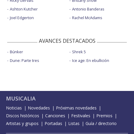
Ricky Gervais
Brittany Snow
Ashton Kutcher
Antonio Banderas
Joel Edgerton
Rachel McAdams
AVANCES DESTACADOS
Búnker
Shrek 5
Dune: Parte tres
Ice age: En ebullición
MUSICALIA
Noticias
Novedades
Próximas novedades
Discos históricos
Canciones
Festivales
Premios
Artistas y grupos
Portadas
Listas
Guía / directorio