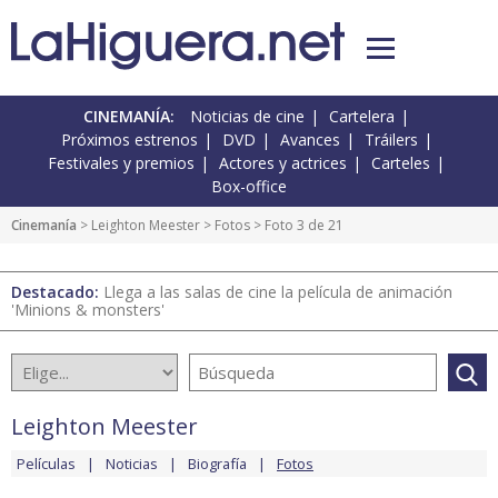
CINEMANÍA:
Noticias de cine
Cartelera
Próximos estrenos
DVD
Avances
Tráilers
Festivales y premios
Actores y actrices
Carteles
Box-office
Cinemanía
>
Leighton Meester
>
Fotos
> Foto 3 de 21
Destacado:
Llega a las salas de cine la película de animación
'Minions & monsters'
Leighton Meester
Películas
Noticias
Biografía
Fotos