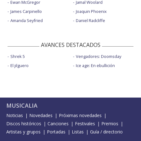
Ewan McGregor
Jamal Woolard
James Carpinello
Joaquin Phoenix
Amanda Seyfried
Daniel Radcliffe
AVANCES DESTACADOS
Shrek 5
Vengadores: Doomsday
El jilguero
Ice age: En ebullición
MUSICALIA
Noticias
Novedades
Próximas novedades
Discos históricos
Canciones
Festivales
Premios
Artistas y grupos
Portadas
Listas
Guía / directorio