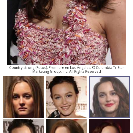
Country strong
(
Fotos
). Premiere en Los Ángeles. © Columbia TriStar
Marketing Group, Inc. All Rights Reserved