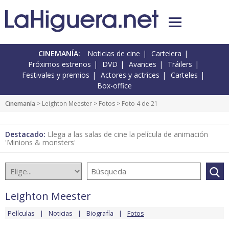
CINEMANÍA:
Noticias de cine
Cartelera
Próximos estrenos
DVD
Avances
Tráilers
Festivales y premios
Actores y actrices
Carteles
Box-office
Cinemanía
>
Leighton Meester
>
Fotos
> Foto 4 de 21
Destacado:
Llega a las salas de cine la película de animación
'Minions & monsters'
Leighton Meester
Películas
Noticias
Biografía
Fotos