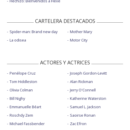
Hechizo: Bienvenidos a Hexe
CARTELERA DESTACADOS
Spider-man: Brand new day
Mother Mary
La odisea
Motor City
ACTORES Y ACTRICES
Penélope Cruz
Joseph Gordon-Levitt
Tom Hiddleston
Alan Rickman
Olivia Colman
Jerry O'Connell
Bill Nighy
Katherine Waterston
Emmanuelle Béart
Samuel L. Jackson
Roschdy Zem
Saoirse Ronan
Michael Fassbender
Zac Efron