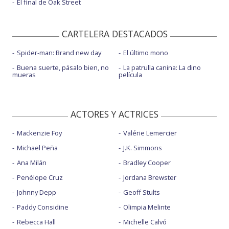
El final de Oak Street
CARTELERA DESTACADOS
Spider-man: Brand new day
El último mono
Buena suerte, pásalo bien, no
La patrulla canina: La dino
mueras
película
ACTORES Y ACTRICES
Mackenzie Foy
Valérie Lemercier
Michael Peña
J.K. Simmons
Ana Milán
Bradley Cooper
Penélope Cruz
Jordana Brewster
Johnny Depp
Geoff Stults
Paddy Considine
Olimpia Melinte
Rebecca Hall
Michelle Calvó