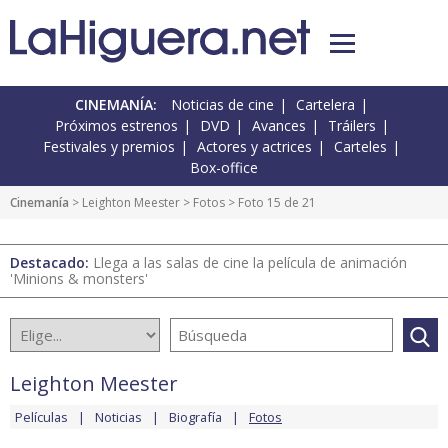
CINEMANÍA:
Noticias de cine
Cartelera
Próximos estrenos
DVD
Avances
Tráilers
Festivales y premios
Actores y actrices
Carteles
Box-office
Cinemanía
>
Leighton Meester
>
Fotos
> Foto 15 de 21
Destacado:
Llega a las salas de cine la película de animación
'Minions & monsters'
Leighton Meester
Películas
Noticias
Biografía
Fotos