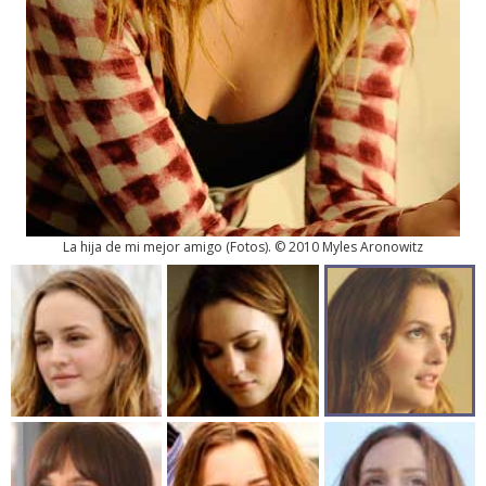
La hija de mi mejor amigo
(
Fotos
). © 2010 Myles Aronowitz