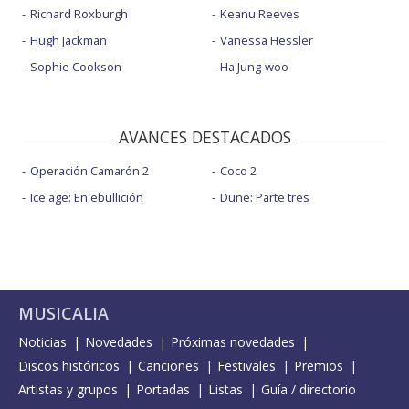
Richard Roxburgh
Keanu Reeves
Hugh Jackman
Vanessa Hessler
Sophie Cookson
Ha Jung-woo
AVANCES DESTACADOS
Operación Camarón 2
Coco 2
Ice age: En ebullición
Dune: Parte tres
MUSICALIA
Noticias
Novedades
Próximas novedades
Discos históricos
Canciones
Festivales
Premios
Artistas y grupos
Portadas
Listas
Guía / directorio