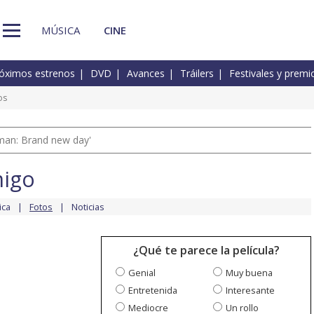
MÚSICA
CINE
óximos estrenos
DVD
Avances
Tráilers
Festivales y premi
os
man: Brand new day'
migo
ica
Fotos
Noticias
¿Qué te parece la película?
Genial
Muy buena
Entretenida
Interesante
Mediocre
Un rollo