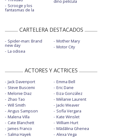
dino película
Scrooge y los
fantasmas de la
CARTELERA DESTACADOS
Spider-man: Brand
Mother Mary
new day
Motor City
La odisea
ACTORES Y ACTRICES
Jack Davenport
Emma Bell
Steve Buscemi
Eric Dane
Melonie Diaz
Eiza González
Zhao Tao
Mélanie Laurent
Will Smith
Jacki Weaver
Angus Sampson
Sofía Vergara
Malena Villa
Kate Winslet
Cate Blanchett
William Hurt
James Franco
Mãdãlina Ghenea
Salma Hayek
Alexa Vega