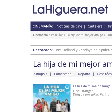
CINEMANÍA:
Noticias de cine
Cartelera
Pr
Cinemanía
> Películas >
La hija de mi mejor amigo
> Fot
Destacado:
Tom Holland y Zendaya en 'Spider-
La hija de mi mejor a
Sinopsis
Comentario
Reparto
Ficha técn
La hija de mi mejor amigo
(The Oranges)
Dirigida por
Julian Farino