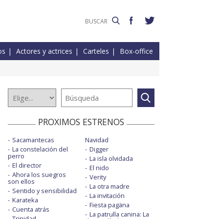
os
Actores y actrices
Carteles
Box-office
PROXIMOS ESTRENOS
Sacamantecas
Navidad
La constelación del
Digger
perro
La isla olvidada
El director
El nido
Ahora los suegros
Verity
son ellos
La otra madre
Sentido y sensibilidad
La invitación
Karateka
Fiesta pagäna
Cuenta atrás
La patrulla canina: La
Trinidad