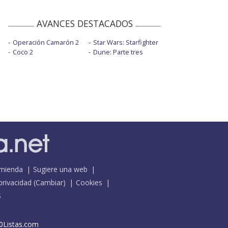
AVANCES DESTACADOS
Operación Camarón 2
Star Wars: Starfighter
Coco 2
Dune: Parte tres
mienda
Sugiere una web
 privacidad
(
Cambiar
)
Cookies
S
0Listas.com