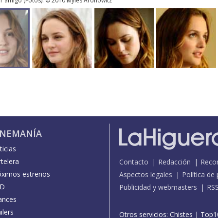
or amigo
(
Fotos
). © 2010 Myles Aronowitz
INEMANÍA
icias
telera
Contacto
Redacción
Reco
óximos estrenos
Aspectos legales
Política de
D
Publicidad y webmasters
RS
ances
ilers
Otros servicios:
Chistes
|
Top1