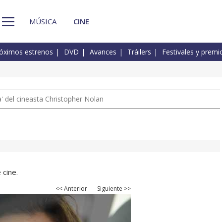
MÚSICA
CINE
óximos estrenos
DVD
Avances
Tráilers
Festivales y premi
 del cineasta Christopher Nolan
 cine.
<< Anterior
Siguiente >>