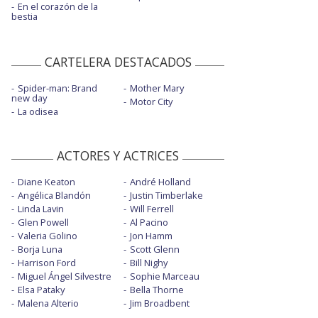
En el corazón de la
bestia
CARTELERA DESTACADOS
Spider-man: Brand
Mother Mary
new day
Motor City
La odisea
ACTORES Y ACTRICES
Diane Keaton
André Holland
Angélica Blandón
Justin Timberlake
Linda Lavin
Will Ferrell
Glen Powell
Al Pacino
Valeria Golino
Jon Hamm
Borja Luna
Scott Glenn
Harrison Ford
Bill Nighy
Miguel Ángel Silvestre
Sophie Marceau
Elsa Pataky
Bella Thorne
Malena Alterio
Jim Broadbent