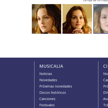
La hija de mi mej
MUSICALIA
C
Noticias
Not
Novedades
Car
Próximas novedades
Pr
Discos históricos
DV
Canciones
Av
Festivales
Trá