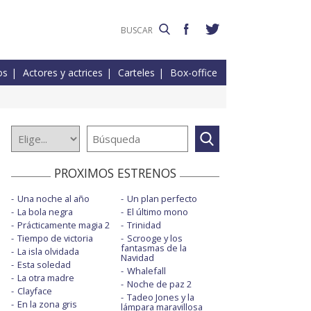
os
Actores y actrices
Carteles
Box-office
PROXIMOS ESTRENOS
Una noche al año
Un plan perfecto
La bola negra
El último mono
Prácticamente magia 2
Trinidad
Tiempo de victoria
Scrooge y los
fantasmas de la
La isla olvidada
Navidad
Esta soledad
Whalefall
La otra madre
Noche de paz 2
Clayface
Tadeo Jones y la
En la zona gris
lámpara maravillosa