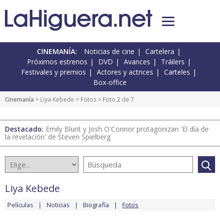
CINEMANÍA:
Noticias de cine
Cartelera
Próximos estrenos
DVD
Avances
Tráilers
Festivales y premios
Actores y actrices
Carteles
Box-office
Cinemanía
>
Liya Kebede
>
Fotos
> Foto 2 de 7
Destacado:
Emily Blunt y Josh O'Connor protagonizan 'El día de
la revelación' de Steven Spielberg
Liya Kebede
Películas
Noticias
Biografía
Fotos