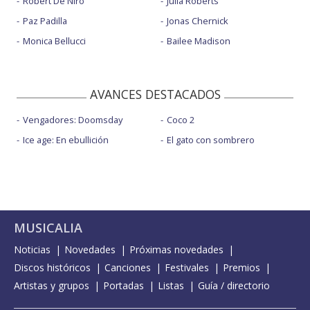
Robert De Niro
Julia Roberts
Paz Padilla
Jonas Chernick
Monica Bellucci
Bailee Madison
AVANCES DESTACADOS
Vengadores: Doomsday
Coco 2
Ice age: En ebullición
El gato con sombrero
MUSICALIA
Noticias
Novedades
Próximas novedades
Discos históricos
Canciones
Festivales
Premios
Artistas y grupos
Portadas
Listas
Guía / directorio