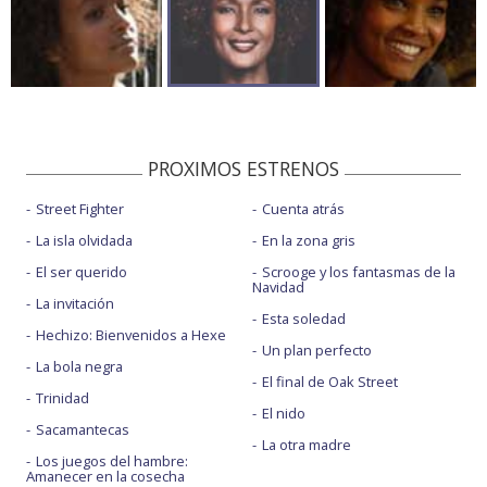
PROXIMOS ESTRENOS
Street Fighter
Cuenta atrás
La isla olvidada
En la zona gris
El ser querido
Scrooge y los fantasmas de la
Navidad
La invitación
Esta soledad
Hechizo: Bienvenidos a Hexe
Un plan perfecto
La bola negra
El final de Oak Street
Trinidad
El nido
Sacamantecas
La otra madre
Los juegos del hambre:
Amanecer en la cosecha