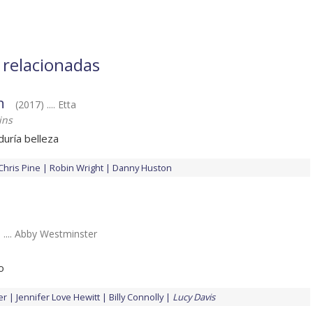
s relacionadas
n
(2017) .... Etta
ins
duría belleza
Chris Pine
Robin Wright
Danny Huston
 .... Abby Westminster
o
er
Jennifer Love Hewitt
Billy Connolly
Lucy Davis