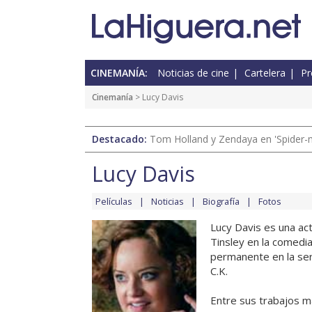
CINEMANÍA:
Noticias de cine
Cartelera
Pr
Cinemanía
> Lucy Davis
Destacado:
Tom Holland y Zendaya en 'Spider-
Lucy Davis
Películas
Noticias
Biografía
Fotos
Lucy Davis es una act
Tinsley en la comedia
permanente en la ser
C.K.
Entre sus trabajos má