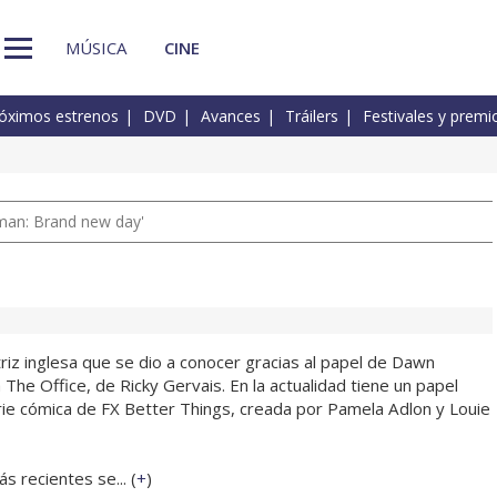
MÚSICA
CINE
óximos estrenos
DVD
Avances
Tráilers
Festivales y premi
man: Brand new day'
riz inglesa que se dio a conocer gracias al papel de Dawn
 The Office, de Ricky Gervais. En la actualidad tiene un papel
ie cómica de FX Better Things, creada por Pamela Adlon y Louie
s recientes se... (
+
)