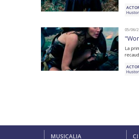
ACTOR
Husto
05/06/
"Won
La pri
recaud
ACTOR
Husto
MUSICALIA
C