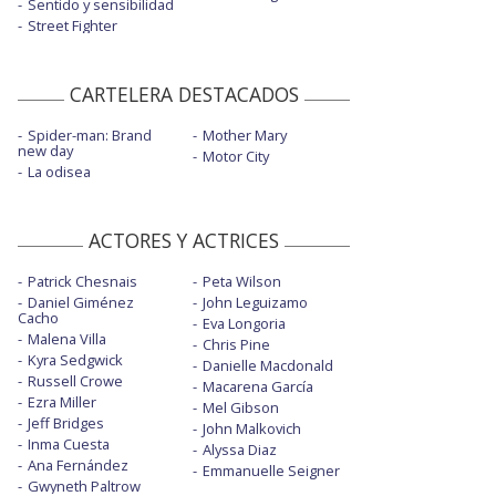
Sentido y sensibilidad
Street Fighter
CARTELERA DESTACADOS
Spider-man: Brand
Mother Mary
new day
Motor City
La odisea
ACTORES Y ACTRICES
Patrick Chesnais
Peta Wilson
Daniel Giménez
John Leguizamo
Cacho
Eva Longoria
Malena Villa
Chris Pine
Kyra Sedgwick
Danielle Macdonald
Russell Crowe
Macarena García
Ezra Miller
Mel Gibson
Jeff Bridges
John Malkovich
Inma Cuesta
Alyssa Diaz
Ana Fernández
Emmanuelle Seigner
Gwyneth Paltrow