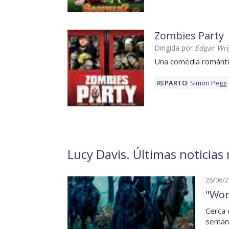
Zombies Party
Dirigida por
Edgar Wri
Una comedia romántic
REPARTO
:
Simon Pegg
Lucy Davis. Últimas noticias
26/06/
"Won
Cerca 
semana