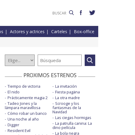
os
Actores y actrices
Carteles
Box-office
PROXIMOS ESTRENOS
Tiempo de victoria
La invitación
El nido
Fiesta pagäna
Prácticamente magia 2
La otra madre
Tadeo Jones y la
Scrooge y los
lámpara maravillosa
fantasmas de la
Navidad
Cómo robar un banco
Las ciegas hormigas
Una noche al año
La patrulla canina: La
Digger
dino película
Resident Evil
La bola negra