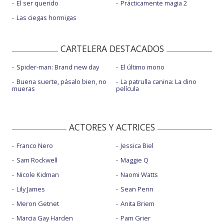
El ser querido
Prácticamente magia 2
Las ciegas hormigas
CARTELERA DESTACADOS
Spider-man: Brand new day
El último mono
Buena suerte, pásalo bien, no
La patrulla canina: La dino
mueras
película
ACTORES Y ACTRICES
Franco Nero
Jessica Biel
Sam Rockwell
Maggie Q
Nicole Kidman
Naomi Watts
Lily James
Sean Penn
Meron Getnet
Anita Briem
Marcia Gay Harden
Pam Grier