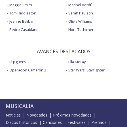
Maggie Smith
Maribel Verdú
Tom Hiddleston
Sarah Paulson
Jeanne Balibar
Olivia Williams
Pedro Casablanc
Nora Tschirner
AVANCES DESTACADOS
El jilguero
Ella McCay
Operación Camarón 2
Star Wars: Starfighter
MUSICALIA
Noticias
Novedades
Próximas novedades
Discos históricos
Canciones
Festivales
Premios