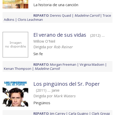
La historia de una canción
REPARTO
:
Dennis Quaid
Madeline Carroll
Trace
Adkins
Cloris Leachman
El verano de sus vidas
(2012) ....
Willow O'Neil
Dirigida por
Rob Reiner
Sin fe
REPARTO
:
Morgan Freeman
Virginia Madsen
Kenan Thompson
Madeline Carroll
Los pingüinos del Sr. Poper
(2011) .... Janie
Dirigida por
Mark Waters
Pingüinos
REPARTO
:
Jim Carrey
Carla Gugino
Clark Gregg