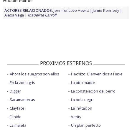
Hubble Palmer
ACTORES RELACIONADOS:
Jennifer Love Hewitt
Jamie Kennedy
Alexa Vega
Madeline Carroll
PROXIMOS ESTRENOS
Ahora los suegros son ellos
Hechizo: Bienvenidos a Hexe
En la zona gris
La otra madre
Digger
La constelación del perro
Sacamantecas
La bola negra
Clayface
La invitación
El nido
Verity
La maleta
Un plan perfecto