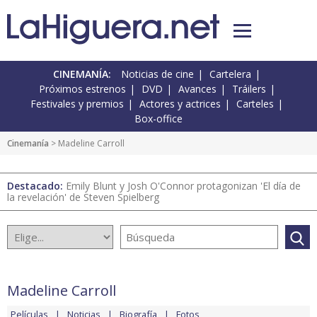
CINEMANÍA:
Noticias de cine
Cartelera
Próximos estrenos
DVD
Avances
Tráilers
Festivales y premios
Actores y actrices
Carteles
Box-office
Cinemanía
> Madeline Carroll
Destacado:
Emily Blunt y Josh O'Connor protagonizan 'El día de
la revelación' de Steven Spielberg
Madeline Carroll
Películas
Noticias
Biografía
Fotos