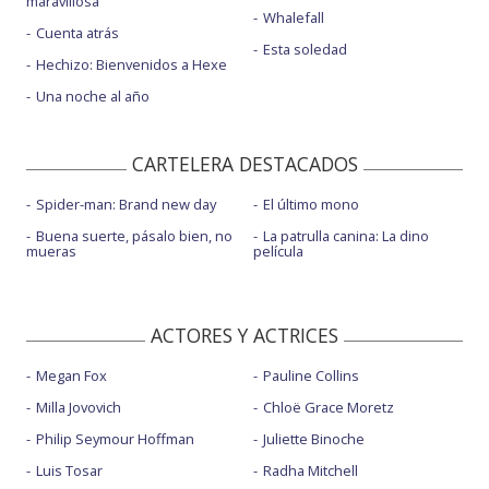
maravillosa
Whalefall
Cuenta atrás
Esta soledad
Hechizo: Bienvenidos a Hexe
Una noche al año
CARTELERA DESTACADOS
Spider-man: Brand new day
El último mono
Buena suerte, pásalo bien, no
La patrulla canina: La dino
mueras
película
ACTORES Y ACTRICES
Megan Fox
Pauline Collins
Milla Jovovich
Chloë Grace Moretz
Philip Seymour Hoffman
Juliette Binoche
Luis Tosar
Radha Mitchell