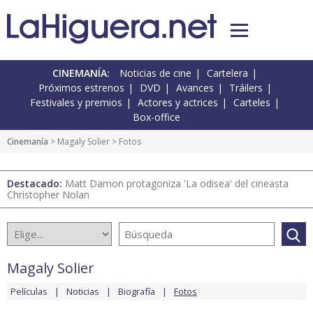
CINEMANÍA:
Noticias de cine
Cartelera
Próximos estrenos
DVD
Avances
Tráilers
Festivales y premios
Actores y actrices
Carteles
Box-office
Cinemanía
>
Magaly Solier
> Fotos
Destacado:
Matt Damon protagoniza 'La odisea' del cineasta
Christopher Nolan
Magaly Solier
Películas
Noticias
Biografía
Fotos