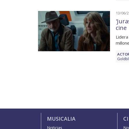
13/06/
'Jur
cine
Lidera
millon
ACTOR
Goldb
MUSICALIA
C
Noticias
Not