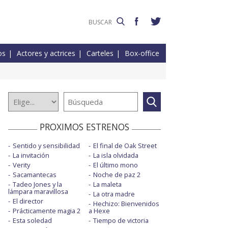
os
Actores y actrices
Carteles
Box-office
PROXIMOS ESTRENOS
Sentido y sensibilidad
El final de Oak Street
La invitación
La isla olvidada
Verity
El último mono
Sacamantecas
Noche de paz 2
Tadeo Jones y la
La maleta
lámpara maravillosa
La otra madre
El director
Hechizo: Bienvenidos
Prácticamente magia 2
a Hexe
Esta soledad
Tiempo de victoria