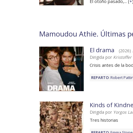
El otoño pasado,... (
+
Mamoudou Athie. Últimas pel
El drama
(2026) .
Dirigida por
Kristoffer
Crisis antes de la bo
REPARTO
:
Robert Patti
Kinds of Kindn
Dirigida por
Yorgos La
Tres historias
REPARTO
:
Emma Stone