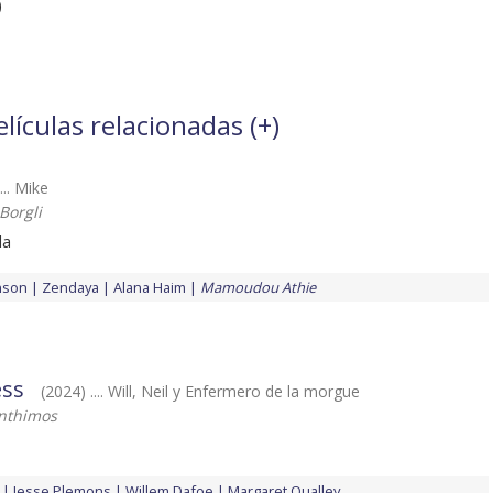
)
ículas relacionadas (
+
)
... Mike
 Borgli
da
nson
Zendaya
Alana Haim
Mamoudou Athie
ess
(2024) .... Will, Neil y Enfermero de la morgue
nthimos
Jesse Plemons
Willem Dafoe
Margaret Qualley