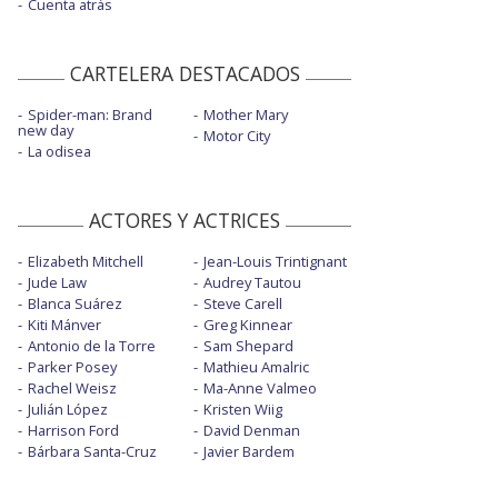
Cuenta atrás
CARTELERA DESTACADOS
Spider-man: Brand
Mother Mary
new day
Motor City
La odisea
ACTORES Y ACTRICES
Elizabeth Mitchell
Jean-Louis Trintignant
Jude Law
Audrey Tautou
Blanca Suárez
Steve Carell
Kiti Mánver
Greg Kinnear
Antonio de la Torre
Sam Shepard
Parker Posey
Mathieu Amalric
Rachel Weisz
Ma-Anne Valmeo
Julián López
Kristen Wiig
Harrison Ford
David Denman
Bárbara Santa-Cruz
Javier Bardem