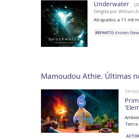
Underwater
(2
Dirigida por
William E
Atrapados a 11 mil 
REPARTO
:
Kristen Stew
Mamoudou Athie. Últimas no
17/11/
Prim
'Ele
Ambien
Tierra
ACTOR