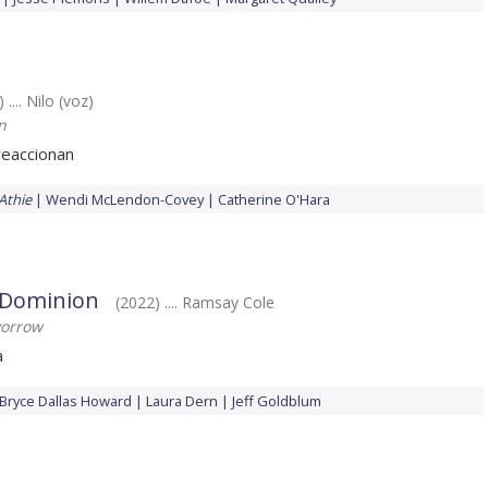
 .... Nilo (voz)
n
reaccionan
thie
Wendi McLendon-Covey
Catherine O'Hara
: Dominion
(2022) .... Ramsay Cole
vorrow
a
Bryce Dallas Howard
Laura Dern
Jeff Goldblum