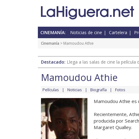
CINEMANÍA:
Noticias de cine
Cartelera
Pr
Cinemanía
> Mamoudou Athie
Destacado:
Llega a las salas de cine la películ
Mamoudou Athie
Películas
Noticias
Biografía
Fotos
Mamoudou Athie es un
Recientemente, Athie
producida por Search
Margaret Qualley.