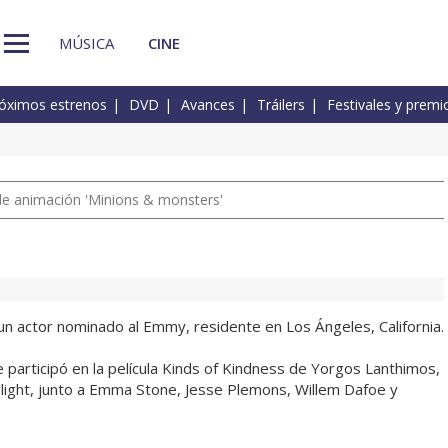
MÚSICA
CINE
óximos estrenos
DVD
Avances
Tráilers
Festivales y premi
a de animación 'Minions & monsters'
 actor nominado al Emmy, residente en Los Ángeles, California.
 participó en la película Kinds of Kindness de Yorgos Lanthimos,
light, junto a Emma Stone, Jesse Plemons, Willem Dafoe y