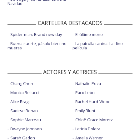
Navidad
CARTELERA DESTACADOS
Spider-man: Brand new day
El último mono
Buena suerte, pásalo bien, no
La patrulla canina: La dino
mueras
película
ACTORES Y ACTRICES
Chang Chen
Nathalie Poza
Monica Bellucci
Paco León
Alice Braga
Rachel Hurd-Wood
Saoirse Ronan
Emily Blunt
Sophie Marceau
Chloë Grace Moretz
Dwayne Johnson
Leticia Dolera
Sarah Gadon
Amelia Warner