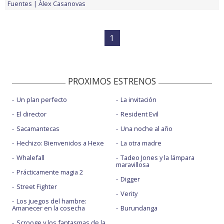
Fuentes
Àlex Casanovas
1
PROXIMOS ESTRENOS
Un plan perfecto
La invitación
El director
Resident Evil
Sacamantecas
Una noche al año
Hechizo: Bienvenidos a Hexe
La otra madre
Whalefall
Tadeo Jones y la lámpara
maravillosa
Prácticamente magia 2
Digger
Street Fighter
Verity
Los juegos del hambre:
Amanecer en la cosecha
Burundanga
Scrooge y los fantasmas de la