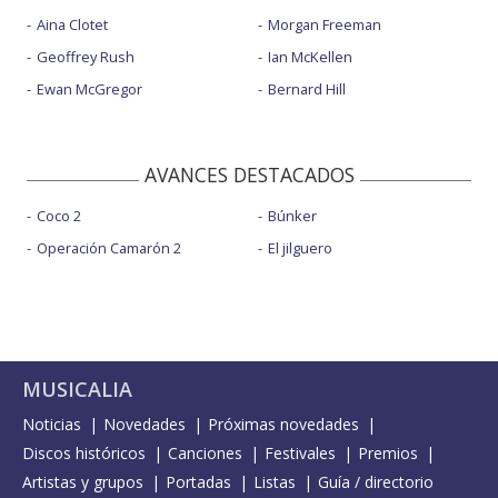
Aina Clotet
Morgan Freeman
Geoffrey Rush
Ian McKellen
Ewan McGregor
Bernard Hill
AVANCES DESTACADOS
Coco 2
Búnker
Operación Camarón 2
El jilguero
MUSICALIA
Noticias
Novedades
Próximas novedades
Discos históricos
Canciones
Festivales
Premios
Artistas y grupos
Portadas
Listas
Guía / directorio