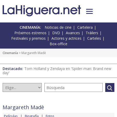
CINEMANÍA:
Noticias de cine
Cartelera
Próximos estrenos
DVD
Avances
Tráilers
Festivales y premios
Actores y actrices
Carteles
Box-office
Cinemanía
> Margareth Madè
Destacado:
Tom Holland y Zendaya en 'Spider-man: Brand new
day'
Margareth Madè
Películas
Biografía
Fotos