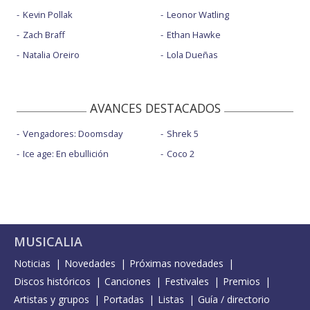
Kevin Pollak
Leonor Watling
Zach Braff
Ethan Hawke
Natalia Oreiro
Lola Dueñas
AVANCES DESTACADOS
Vengadores: Doomsday
Shrek 5
Ice age: En ebullición
Coco 2
MUSICALIA
Noticias
Novedades
Próximas novedades
Discos históricos
Canciones
Festivales
Premios
Artistas y grupos
Portadas
Listas
Guía / directorio