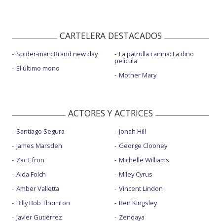
CARTELERA DESTACADOS
Spider-man: Brand new day
La patrulla canina: La dino
película
El último mono
Mother Mary
ACTORES Y ACTRICES
Santiago Segura
Jonah Hill
James Marsden
George Clooney
Zac Efron
Michelle Williams
Aida Folch
Miley Cyrus
Amber Valletta
Vincent Lindon
Billy Bob Thornton
Ben Kingsley
Javier Gutiérrez
Zendaya