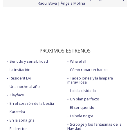
Raoul Bova
Ángela Molina
PROXIMOS ESTRENOS
Sentido y sensibilidad
Whalefall
La invitación
Cómo robar un banco
Resident Evil
Tadeo Jones y la lámpara
maravillosa
Una noche al año
La isla olvidada
Clayface
Un plan perfecto
En el corazón de la bestia
El ser querido
Karateka
La bola negra
En la zona gris
Scrooge y los fantasmas de la
Navidad
El director