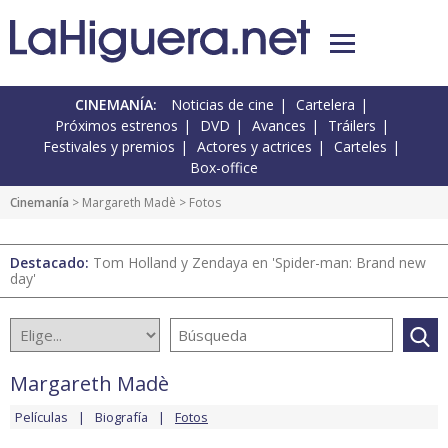
CINEMANÍA:
Noticias de cine
Cartelera
Próximos estrenos
DVD
Avances
Tráilers
Festivales y premios
Actores y actrices
Carteles
Box-office
Cinemanía
>
Margareth Madè
> Fotos
Destacado:
Tom Holland y Zendaya en 'Spider-man: Brand new
day'
Margareth Madè
Películas
Biografía
Fotos