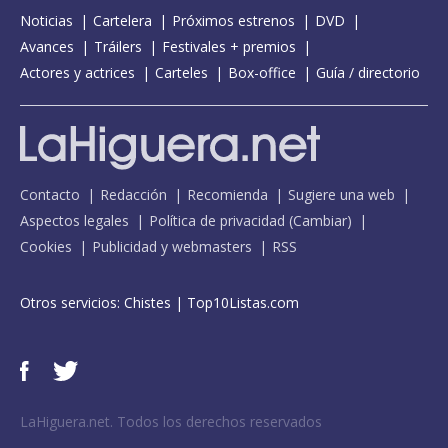
Noticias
Cartelera
Próximos estrenos
DVD
Avances
Tráilers
Festivales + premios
Actores y actrices
Carteles
Box-office
Guía / directorio
Contacto
Redacción
Recomienda
Sugiere una web
Aspectos legales
Política de privacidad
(
Cambiar
)
Cookies
Publicidad y webmasters
RSS
Otros servicios:
Chistes
|
Top10Listas.com
LaHiguera.net. Todos los derechos reservados