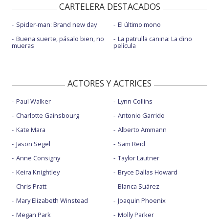
CARTELERA DESTACADOS
Spider-man: Brand new day
El último mono
Buena suerte, pásalo bien, no
La patrulla canina: La dino
mueras
película
ACTORES Y ACTRICES
Paul Walker
Lynn Collins
Charlotte Gainsbourg
Antonio Garrido
Kate Mara
Alberto Ammann
Jason Segel
Sam Reid
Anne Consigny
Taylor Lautner
Keira Knightley
Bryce Dallas Howard
Chris Pratt
Blanca Suárez
Mary Elizabeth Winstead
Joaquin Phoenix
Megan Park
Molly Parker