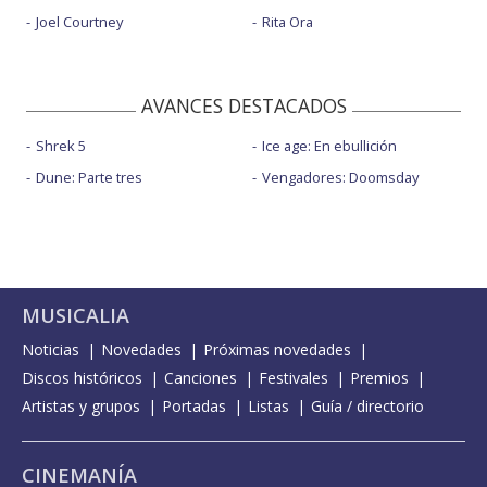
Joel Courtney
Rita Ora
AVANCES DESTACADOS
Shrek 5
Ice age: En ebullición
Dune: Parte tres
Vengadores: Doomsday
MUSICALIA
Noticias
Novedades
Próximas novedades
Discos históricos
Canciones
Festivales
Premios
Artistas y grupos
Portadas
Listas
Guía / directorio
CINEMANÍA