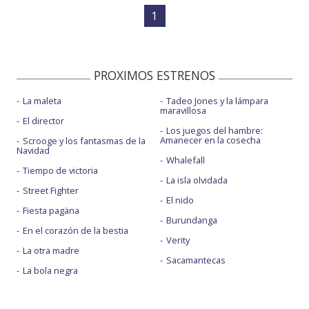
1
PROXIMOS ESTRENOS
La maleta
Tadeo Jones y la lámpara
maravillosa
El director
Los juegos del hambre:
Amanecer en la cosecha
Scrooge y los fantasmas de la
Navidad
Whalefall
Tiempo de victoria
La isla olvidada
Street Fighter
El nido
Fiesta pagäna
Burundanga
En el corazón de la bestia
Verity
La otra madre
Sacamantecas
La bola negra