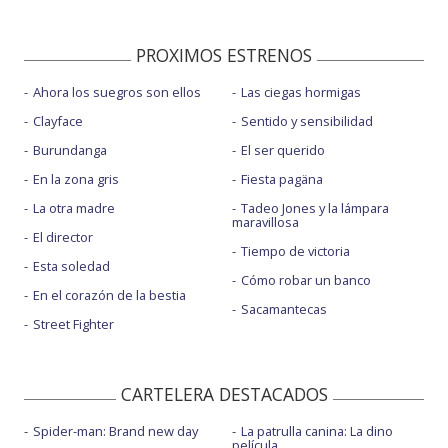
PROXIMOS ESTRENOS
Ahora los suegros son ellos
Las ciegas hormigas
Clayface
Sentido y sensibilidad
Burundanga
El ser querido
En la zona gris
Fiesta pagäna
La otra madre
Tadeo Jones y la lámpara
maravillosa
El director
Tiempo de victoria
Esta soledad
Cómo robar un banco
En el corazón de la bestia
Sacamantecas
Street Fighter
CARTELERA DESTACADOS
Spider-man: Brand new day
La patrulla canina: La dino
película