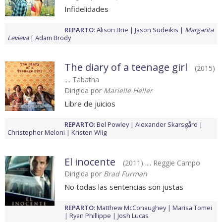
Infidelidades
REPARTO
:
Alison Brie
Jason Sudeikis
Margarita
Levieva
Adam Brody
The diary of a teenage girl
(2015)
.... Tabatha
Dirigida por
Marielle Heller
Libre de juicios
REPARTO
:
Bel Powley
Alexander Skarsgård
Christopher Meloni
Kristen Wiig
El inocente
(2011) .... Reggie Campo
Dirigida por
Brad Furman
No todas las sentencias son justas
REPARTO
:
Matthew McConaughey
Marisa Tomei
Ryan Phillippe
Josh Lucas