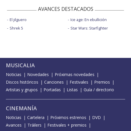
AVANCES DESTACADOS
El jilguero
Ice age: En ebullición
Shrek 5
Star Wars: Starfighter
MUSICALIA
Noticias
Novedades
Próximas novedades
Discos históricos
Canciones
Festivales
Premios
Artistas y grupos
Portadas
Listas
Guía / directorio
CINEMANÍA
Noticias
Cartelera
Próximos estrenos
DVD
Avances
Tráilers
Festivales + premios