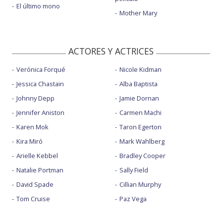
El último mono
Mother Mary
ACTORES Y ACTRICES
Verónica Forqué
Nicole Kidman
Jessica Chastain
Alba Baptista
Johnny Depp
Jamie Dornan
Jennifer Aniston
Carmen Machi
Karen Mok
Taron Egerton
Kira Miró
Mark Wahlberg
Arielle Kebbel
Bradley Cooper
Natalie Portman
Sally Field
David Spade
Cillian Murphy
Tom Cruise
Paz Vega