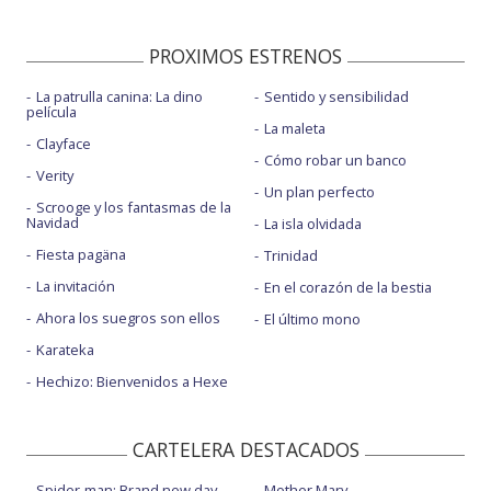
PROXIMOS ESTRENOS
La patrulla canina: La dino
Sentido y sensibilidad
película
La maleta
Clayface
Cómo robar un banco
Verity
Un plan perfecto
Scrooge y los fantasmas de la
Navidad
La isla olvidada
Fiesta pagäna
Trinidad
La invitación
En el corazón de la bestia
Ahora los suegros son ellos
El último mono
Karateka
Hechizo: Bienvenidos a Hexe
CARTELERA DESTACADOS
Spider-man: Brand new day
Mother Mary