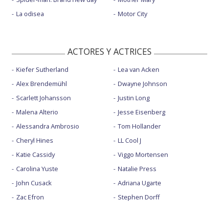
La odisea
Motor City
ACTORES Y ACTRICES
Kiefer Sutherland
Lea van Acken
Alex Brendemühl
Dwayne Johnson
Scarlett Johansson
Justin Long
Malena Alterio
Jesse Eisenberg
Alessandra Ambrosio
Tom Hollander
Cheryl Hines
LL Cool J
Katie Cassidy
Viggo Mortensen
Carolina Yuste
Natalie Press
John Cusack
Adriana Ugarte
Zac Efron
Stephen Dorff