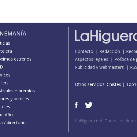
INEMANÍA
icias
telera
Contacto
Redacción
Reco
óximos estrenos
Aspectos legales
Política de
D
Publicidad y webmasters
RS
ances
ilers
Otros servicios:
Chistes
|
Top1
stivales + premios
ores y actrices
teles
x-office
LaHiguera.net. Todos los dere
a / directorio