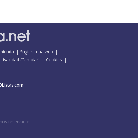
mienda
Sugiere una web
 privacidad
(
Cambiar
)
Cookies
S
0Listas.com
chos reservados