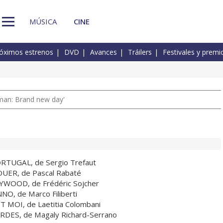
MÚSICA
CINE
óximos estrenos
DVD
Avances
Tráilers
Festivales y premi
man: Brand new day'
RTUGAL, de Sergio Trefaut
OUER, de Pascal Rabaté
WOOD, de Frédéric Sojcher
O, de Marco Filiberti
 MOI, de Laetitia Colombani
RDES, de Magaly Richard-Serrano