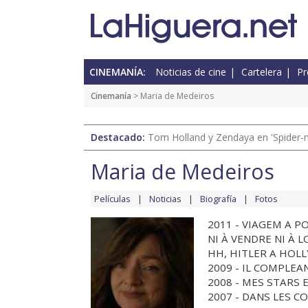
CINEMANÍA:
Noticias de cine
Cartelera
Pr
Cinemanía
> Maria de Medeiros
Destacado:
Tom Holland y Zendaya en 'Spider-
Maria de Medeiros
Películas
Noticias
Biografía
Fotos
2011 - VIAGEM A PO
NI À VENDRE NI À L
HH, HITLER A HOLLY
2009 - IL COMPLEANN
2008 - MES STARS ET
2007 - DANS LES CO