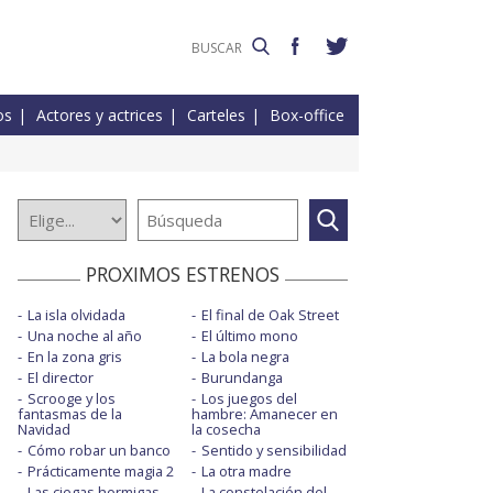
os
Actores y actrices
Carteles
Box-office
PROXIMOS ESTRENOS
La isla olvidada
El final de Oak Street
Una noche al año
El último mono
En la zona gris
La bola negra
El director
Burundanga
Scrooge y los
Los juegos del
fantasmas de la
hambre: Amanecer en
Navidad
la cosecha
Cómo robar un banco
Sentido y sensibilidad
Prácticamente magia 2
La otra madre
Las ciegas hormigas
La constelación del