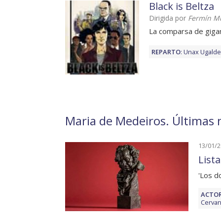
Black is Beltza
Dirigida por
Fermín M
La comparsa de giga
REPARTO
:
Unax Ugalde
Maria de Medeiros. Últimas n
13/01/
List
'​​Los
ACTOR
Cervan