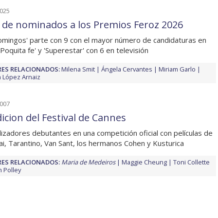
2025
a de nominados a los Premios Feroz 2026
omingos' parte con 9 con el mayor número de candidaturas en
'Poquita fe' y 'Superestar' con 6 en televisión
ES RELACIONADOS:
Milena Smit
Ángela Cervantes
Miriam Garlo
ia López Arnaiz
2007
dicion del Festival de Cannes
lizadores debutantes en una competición oficial con películas de
i, Tarantino, Van Sant, los hermanos Cohen y Kusturica
ES RELACIONADOS:
Maria de Medeiros
Maggie Cheung
Toni Collette
 Polley