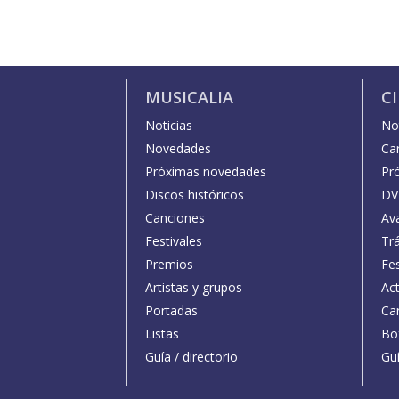
MUSICALIA
C
Noticias
Not
Novedades
Car
Próximas novedades
Pr
Discos históricos
DV
Canciones
Av
Festivales
Trá
Premios
Fe
Artistas y grupos
Act
Portadas
Car
Listas
Bo
Guía / directorio
Guí