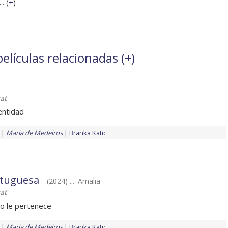
. (
+
)
elículas relacionadas (
+
)
at
entidad
Maria de Medeiros
Branka Katic
rtuguesa
(2024) .... Amalia
at
o le pertenece
Maria de Medeiros
Branka Katic