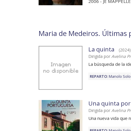
2006 - JE MAPPELLE..
Maria de Medeiros. Últimas p
La quinta
(2024)
Dirigida por
Avelina Pr
La búsqueda de la id
REPARTO
:
Manolo Solo
Una quinta po
Dirigida por
Avelina Pr
Una nueva vida que n
REPARTO
:
Manolo Solo