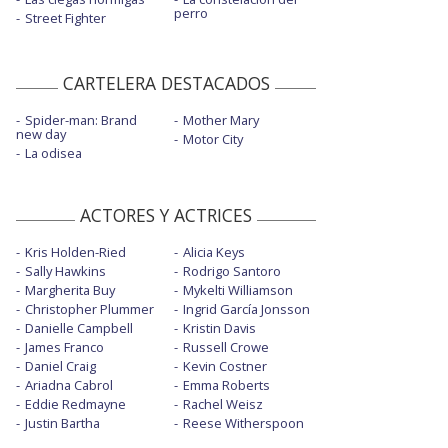
perro
Street Fighter
CARTELERA DESTACADOS
Spider-man: Brand
Mother Mary
new day
Motor City
La odisea
ACTORES Y ACTRICES
Kris Holden-Ried
Alicia Keys
Sally Hawkins
Rodrigo Santoro
Margherita Buy
Mykelti Williamson
Christopher Plummer
Ingrid García Jonsson
Danielle Campbell
Kristin Davis
James Franco
Russell Crowe
Daniel Craig
Kevin Costner
Ariadna Cabrol
Emma Roberts
Eddie Redmayne
Rachel Weisz
Justin Bartha
Reese Witherspoon