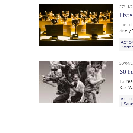
27/11/
List
'Los d
cine y 
ACTOR
Patric
20/04/
60 E
13 rea
Kar-Wa
ACTOR
Sarah