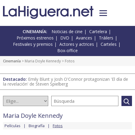
CINEMANÍA:
Noticias de cine
Cartelera
Próximos estrenos
DVD
Avances
Tráilers
Festivales y premios
Actores y actrices
Carteles
Box-office
Cinemanía
>
Maria Doyle Kennedy
> Fotos
Destacado:
Emily Blunt y Josh O'Connor protagonizan 'El día de
la revelación' de Steven Spielberg
Maria Doyle Kennedy
Películas
Biografía
Fotos