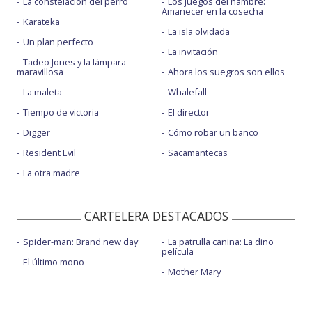
La constelación del perro
Los juegos del hambre:
Amanecer en la cosecha
Karateka
La isla olvidada
Un plan perfecto
La invitación
Tadeo Jones y la lámpara
maravillosa
Ahora los suegros son ellos
La maleta
Whalefall
Tiempo de victoria
El director
Digger
Cómo robar un banco
Resident Evil
Sacamantecas
La otra madre
CARTELERA DESTACADOS
Spider-man: Brand new day
La patrulla canina: La dino
película
El último mono
Mother Mary