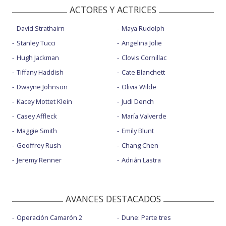
ACTORES Y ACTRICES
David Strathairn
Maya Rudolph
Stanley Tucci
Angelina Jolie
Hugh Jackman
Clovis Cornillac
Tiffany Haddish
Cate Blanchett
Dwayne Johnson
Olivia Wilde
Kacey Mottet Klein
Judi Dench
Casey Affleck
María Valverde
Maggie Smith
Emily Blunt
Geoffrey Rush
Chang Chen
Jeremy Renner
Adrián Lastra
AVANCES DESTACADOS
Operación Camarón 2
Dune: Parte tres