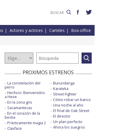
os
Actores y actrices
Carteles
Box-office
PROXIMOS ESTRENOS
La constelación del
Burundanga
perro
Karateka
Hechizo: Bienvenidos
Street Fighter
a Hexe
Cómo robar un banco
En la zona gris
Una noche al año
Sacamantecas
El final de Oak Street
En el corazón de la
El director
bestia
Un plan perfecto
Prácticamente magia 2
Ahora los suegros
Clayface