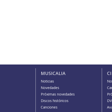
MUSICALIA
C
Noticias
Not
Novedades
Car
Próximas novedades
Pr
Discos históricos
DV
Canciones
Av