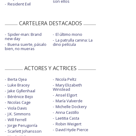
son ellos
Resident Evil
CARTELERA DESTACADOS
Spider-man: Brand
El último mono
new day
La patrulla canina: La
Buena suerte, pásalo
dino película
bien, no mueras
ACTORES Y ACTRICES
Berta Ojea
Nicola Peltz
Luke Bracey
Mary Elizabeth
Winstead
Jake Gyllenhaal
Ansel Elgort
Bérénice Bejo
María Valverde
Nicolas Cage
Michelle Dockery
Viola Davis
Anna Castillo
J.K. Simmons
Laetitia Casta
Will Ferrell
Robin Weigert
Jorge Perugorría
David Hyde Pierce
Scarlett Johansson