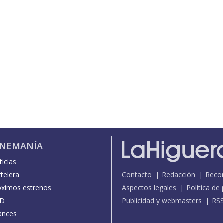
INEMANÍA
icias
telera
Contacto
Redacción
Reco
óximos estrenos
Aspectos legales
Política de
D
Publicidad y webmasters
RS
ances