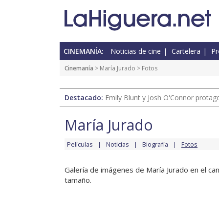
CINEMANÍA:
Noticias de cine
Cartelera
Pr
Cinemanía
>
María Jurado
> Fotos
Destacado:
Emily Blunt y Josh O'Connor protagon
María Jurado
Películas
Noticias
Biografía
Fotos
Galería de imágenes de María Jurado en el cana
tamaño.