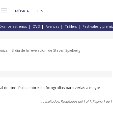
MÚSICA
CINE
óximos estrenos
DVD
Avances
Tráilers
Festivales y premi
izan 'El día de la revelación' de Steven Spielberg
l de cine. Pulsa sobre las fotografías para verlas a mayor
1 resultados. Resultados del 1 al 1. Página 1 de 1