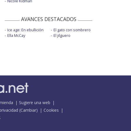
Nicole Kidman
AVANCES DESTACADOS
Ice age: En ebullición
El gato con sombrero
Ella McCay
El jilguero
mienda
Sugiere una web
 privacidad
(
Cambiar
)
Cookies
S