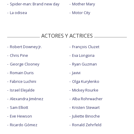
Spider-man: Brand new day
Mother Mary
La odisea
Motor City
ACTORES Y ACTRICES
Robert Downey Jr.
François Cluzet
Chris Pine
Eva Longoria
George Clooney
Ryan Guzman
Romain Duris
Javivi
Fabrice Luchini
Olga Kurylenko
Israel Elejalde
Mickey Rourke
Alexandra Jiménez
Alba Rohrwacher
Sam Elliott
Kristen Stewart
Eve Hewson
Juliette Binoche
Ricardo Gómez
Ronald Zehrfeld