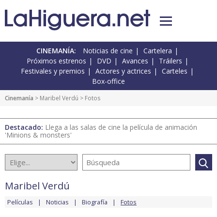
CINEMANÍA:
Noticias de cine
Cartelera
Próximos estrenos
DVD
Avances
Tráilers
Festivales y premios
Actores y actrices
Carteles
Box-office
Cinemanía
>
Maribel Verdú
> Fotos
Destacado:
Llega a las salas de cine la película de animación
'Minions & monsters'
Maribel Verdú
Películas
Noticias
Biografía
Fotos