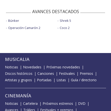
AVANCES DESTACADOS
Búnker
Shrek 5
Operación Camarón 2
Coco 2
MUSICALIA
Noticias
Novedades
Próximas novedades
Discos históricos
Canciones
Festivales
Premios
Artistas y grupos
Portadas
Listas
Guía / directorio
CINEMANÍA
Noticias
Cartelera
Próximos estrenos
DVD
Avances
Tráilers
Festivales + premios