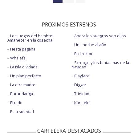
PROXIMOS ESTRENOS
Los juegos del hambre:
Ahora los suegros son ellos
Amanecer en la cosecha
Una noche al año
Fiesta pagäna
El director
Whalefall
Scrooge y los fantasmas de la
La isla olvidada
Navidad
Un plan perfecto
Clayface
La otra madre
Digger
Burundanga
Trinidad
El nido
Karateka
Esta soledad
CARTELERA DESTACADOS