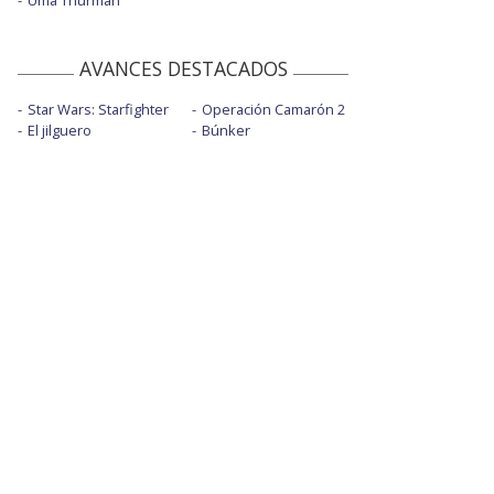
Uma Thurman
AVANCES DESTACADOS
Star Wars: Starfighter
Operación Camarón 2
El jilguero
Búnker