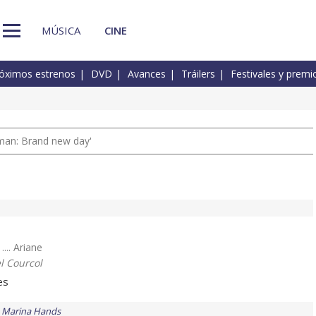
MÚSICA
CINE
óximos estrenos
DVD
Avances
Tráilers
Festivales y premi
man: Brand new day'
.... Ariane
 Courcol
es
Marina Hands