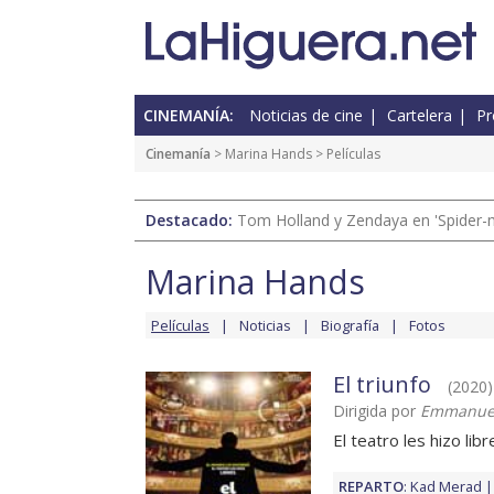
CINEMANÍA:
Noticias de cine
Cartelera
Pr
Cinemanía
>
Marina Hands
> Películas
Destacado:
Tom Holland y Zendaya en 'Spider-
Marina Hands
Películas
Noticias
Biografía
Fotos
El triunfo
(2020) 
Dirigida por
Emmanuel
El teatro les hizo libr
REPARTO
:
Kad Merad