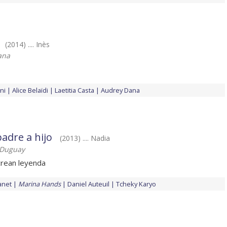
(2014) .... Inès
ana
ni
Alice Belaïdi
Laetitia Casta
Audrey Dana
adre a hijo
(2013) .... Nadia
 Duguay
crean leyenda
anet
Marina Hands
Daniel Auteuil
Tcheky Karyo