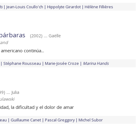
ds
Jean-Louis Coullo'ch
Hippolyte Girardot
Hélène Fillières
 bárbaras
(2002) .... Gaëlle
cand
 americano continúa...
Stéphane Rousseau
Marie-Josée Croze
Marina Hands
9) .... Julia
ulawski
idad, la dificultad y el dolor de amar
ceau
Guillaume Canet
Pascal Greggory
Michel Subor