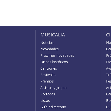
MUSICALIA
C
Noticias
Not
Novedades
Car
Próximas novedades
Pr
Discos históricos
DV
Canciones
Av
Festivales
Trá
Premios
Fe
Artistas y grupos
Act
Portadas
Car
Listas
Bo
Guía / directorio
Guí