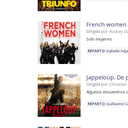
French women
Dirigida por
Audrey D
Solo mujeres
REPARTO
:
Isabelle Adja
Jappeloup. De p
Dirigida por
Christian
Algunos encuentros 
REPARTO
:
Guillaume C