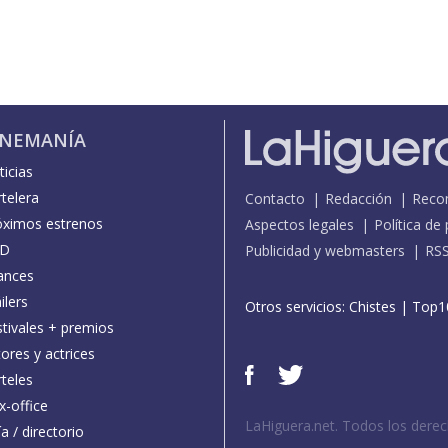
INEMANÍA
icias
telera
Contacto
Redacción
Reco
óximos estrenos
Aspectos legales
Política de
D
Publicidad y webmasters
RS
ances
ilers
Otros servicios:
Chistes
|
Top1
stivales + premios
ores y actrices
teles
x-office
LaHiguera.net. Todos los dere
a / directorio