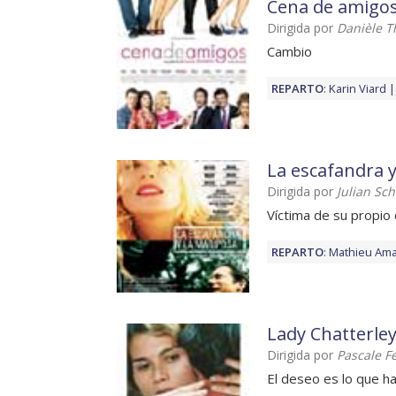
Cena de amigo
Dirigida por
Danièle 
Cambio
REPARTO
:
Karin Viard
La escafandra 
Dirigida por
Julian Sc
Víctima de su propio
REPARTO
:
Mathieu Amal
Lady Chatterle
Dirigida por
Pascale F
El deseo es lo que h