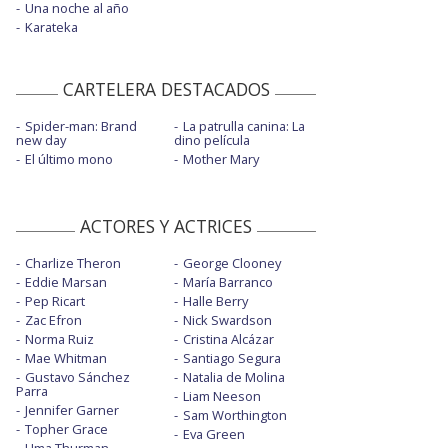
Una noche al año
Karateka
CARTELERA DESTACADOS
Spider-man: Brand
La patrulla canina: La
new day
dino película
El último mono
Mother Mary
ACTORES Y ACTRICES
Charlize Theron
George Clooney
Eddie Marsan
María Barranco
Pep Ricart
Halle Berry
Zac Efron
Nick Swardson
Norma Ruiz
Cristina Alcázar
Mae Whitman
Santiago Segura
Gustavo Sánchez
Natalia de Molina
Parra
Liam Neeson
Jennifer Garner
Sam Worthington
Topher Grace
Eva Green