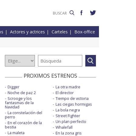
os
Actores y actrices
Carteles
Box-office
PROXIMOS ESTRENOS
Digger
La otra madre
Noche de paz 2
El director
Scrooge y los
Tiempo de victoria
fantasmas de la
Las ciegas hormigas
Navidad
La bola negra
La constelación del
Street Fighter
perro
Un plan perfecto
En el corazón de la
bestia
Whalefall
La maleta
En la zona gris