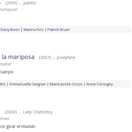
s
(2009) .... Juliette
Thompson
Dany Boon
Marina Foïs
Patrick Bruel
y la mariposa
(2007) .... Joséphine
hnabel
 cuerpo
ric
Emmanuelle Seigner
Marie-Josée Croze
Anne Consigny
y
(2006) .... Lady Chatterley
erran
ace girar el mundo