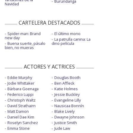
Burundanga
Navidad
CARTELERA DESTACADOS
Spider-man: Brand
El último mono
new day
La patrulla canina: La
Buena suerte, pásalo
dino película
bien, no mueras
ACTORES Y ACTRICES
Eddie Murphy
Douglas Booth
Jodie Whittaker
Ben Affleck
Bárbara Goenaga
Katie Holmes
Federico Luppi
Jessie Buckley
Christoph Waltz
Evangeline Lilly
David Strathairn
Nausicaa Bonnín
Matt Damon
Blake Lively
Daniel Dae Kim
Dwayne Johnson
Roselyn Sanchez
Justice Smith
Emma Stone
Jude Law