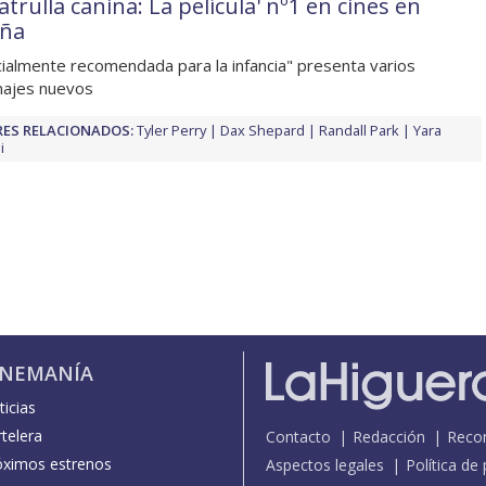
atrulla canina: La película' nº1 en cines en
ña
ialmente recomendada para la infancia" presenta varios
najes nuevos
ES RELACIONADOS:
Tyler Perry
Dax Shepard
Randall Park
Yara
i
INEMANÍA
icias
telera
Contacto
Redacción
Reco
óximos estrenos
Aspectos legales
Política de