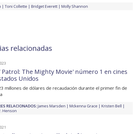
n
Toni Collette
Bridget Everett
Molly Shannon
ias relacionadas
2023
 Patrol: The Mighty Movie' número 1 en cines
stados Unidos
3 millones de dólares de recaudación durante el primer fin de
a
ES RELACIONADOS:
James Marsden
Mckenna Grace
Kristen Bell
 P. Henson
2021