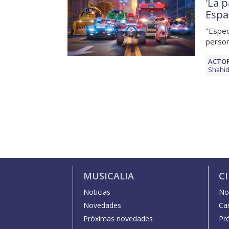
'La p
Espa
"Espec
perso
ACTOR
Shahid
MUSICALIA
C
Noticias
Not
Novedades
Car
Próximas novedades
Pr