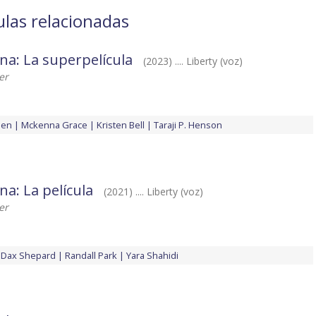
ulas relacionadas
ina: La superpelícula
(2023) .... Liberty (voz)
er
den
Mckenna Grace
Kristen Bell
Taraji P. Henson
na: La película
(2021) .... Liberty (voz)
er
Dax Shepard
Randall Park
Yara Shahidi