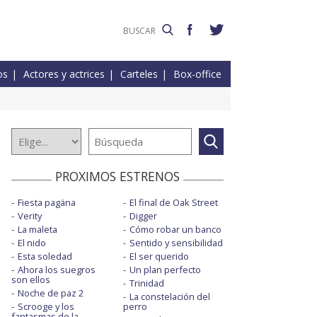
os
Actores y actrices
Carteles
Box-office
PROXIMOS ESTRENOS
Fiesta pagäna
El final de Oak Street
Verity
Digger
La maleta
Cómo robar un banco
El nido
Sentido y sensibilidad
Esta soledad
El ser querido
Ahora los suegros
Un plan perfecto
son ellos
Trinidad
Noche de paz 2
La constelación del
Scrooge y los
perro
fantasmas de la