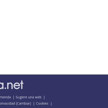
mienda
Sugiere una web
 privacidad
(
Cambiar
)
Cookies