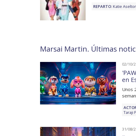
REPARTO
:
Katie Aselto
Marsai Martin. Últimas notic
02/10/
'PAW
en E
Unos 2
seman
ACTOR
Taraji
31/08/