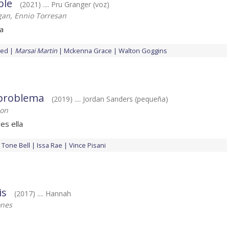
ble
(2021) .... Pru Granger (voz)
gan, Ennio Torresan
a
ced
Marsai Martin
Mckenna Grace
Walton Goggins
problema
(2019) .... Jordan Sanders (pequeña)
don
es ella
Tone Bell
Issa Rae
Vince Pisani
is
(2017) .... Hannah
ones