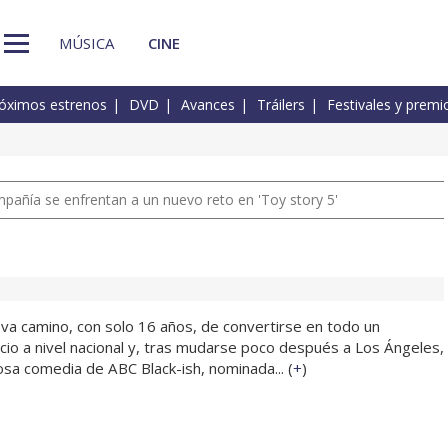
MÚSICA
CINE
óximos estrenos
DVD
Avances
Tráilers
Festivales y premi
pañía se enfrentan a un nuevo reto en 'Toy story 5'
va camino, con solo 16 años, de convertirse en todo un
cio a nivel nacional y, tras mudarse poco después a Los Ángeles,
osa comedia de ABC Black-ish, nominada... (
+
)