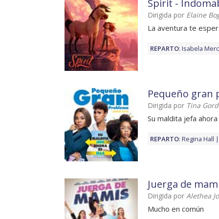
Spirit - Indoma
Dirigida por
Elaine Bo
La aventura te esper
REPARTO
:
Isabela Mer
Pequeño gran 
Dirigida por
Tina Gor
Su maldita jefa ahora 
REPARTO
:
Regina Hall
Juerga de mam
Dirigida por
Alethea J
Mucho en común