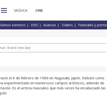
MÚSICA
CINE
óximos estrenos
DVD
Avances
Tráilers
Festivales y premi
man: Brand new day'
ació el 6 de febrero de 1969 en Nagasaki, Japón. Debutó como
 ha experimentado en numerosos campos artísticos, además de
retación. Es el artista masculino que más veces ha encabezado las
apón.