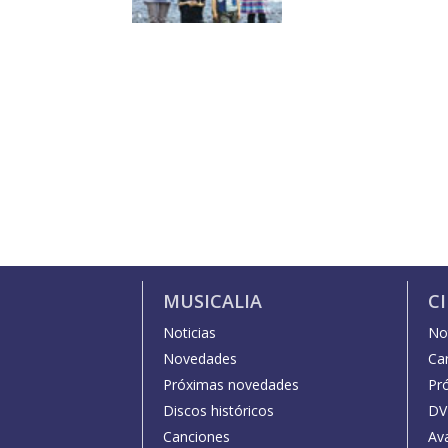
MUSICALIA
C
Noticias
Not
Novedades
Car
Próximas novedades
Pr
Discos históricos
DV
Canciones
Av