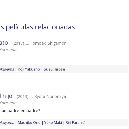
 películas relacionadas
nato
(2017) .... Tomoaki Shigemori
Kore-eda
ukuyama
Koji Yakusho
Suzu Hirose
l hijo
(2013) .... Ryota Nonomiya
Kore-eda
e un padre en padre?
ukuyama
Machiko Ono
Yôko Maki
Rirî Furankî