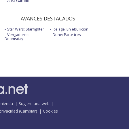
Aura Garrido
AVANCES DESTACADOS
Star Wars: Starfighter
Ice age: En ebullición
Vengadores:
Dune: Parte tres
Doomsday
mienda
Sugiere una web
 privacidad
(
Cambiar
)
Cookies
S