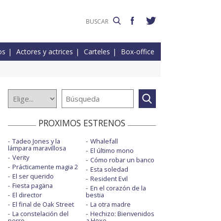
os
Actores y actrices
Carteles
Box-office
PROXIMOS ESTRENOS
Tadeo Jones y la
Whalefall
lámpara maravillosa
El último mono
Verity
Cómo robar un banco
Prácticamente magia 2
Esta soledad
El ser querido
Resident Evil
Fiesta pagäna
En el corazón de la
El director
bestia
El final de Oak Street
La otra madre
La constelación del
Hechizo: Bienvenidos
perro
a Hexe