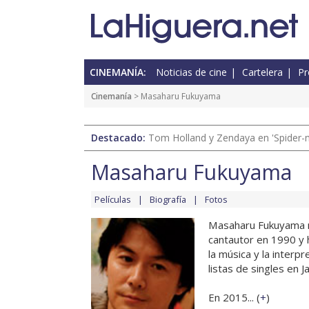
CINEMANÍA:
Noticias de cine
Cartelera
Pr
Cinemanía
> Masaharu Fukuyama
Destacado:
Tom Holland y Zendaya en 'Spider-
Masaharu Fukuyama
Películas
Biografía
Fotos
Masaharu Fukuyama n
cantautor en 1990 y
la música y la interp
listas de singles en J
En 2015... (
+
)