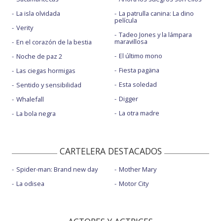
La isla olvidada
La patrulla canina: La dino
película
Verity
Tadeo Jones y la lámpara
maravillosa
En el corazón de la bestia
El último mono
Noche de paz 2
Fiesta pagäna
Las ciegas hormigas
Esta soledad
Sentido y sensibilidad
Digger
Whalefall
La otra madre
La bola negra
CARTELERA DESTACADOS
Spider-man: Brand new day
Mother Mary
La odisea
Motor City