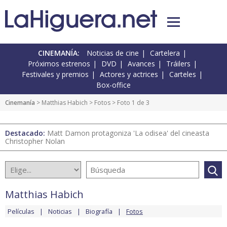
CINEMANÍA:
Noticias de cine
Cartelera
Próximos estrenos
DVD
Avances
Tráilers
Festivales y premios
Actores y actrices
Carteles
Box-office
Cinemanía
>
Matthias Habich
>
Fotos
> Foto 1 de 3
Destacado:
Matt Damon protagoniza 'La odisea' del cineasta
Christopher Nolan
Matthias Habich
Películas
Noticias
Biografía
Fotos