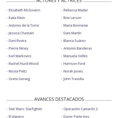
ACTORES Y ACTRICES
Elizabeth McGovern
Rebecca Mader
Katia Klein
Brie Larson
Antonio de la Torre
Maria Bonnevie
Jessica Chastain
Dani Martín
Dani Rovira
Blanca Suárez
Pierre Niney
Antonio Banderas
Karl Markovics
Manuela Vellés
Rachel Hurd-Wood
Harrison Ford
Nicola Peltz
Norah Jones
Greta Gerwig
John Travolta
AVANCES DESTACADOS
Star Wars: Starfighter
Operación Camarón 2
El jilguero
Dune: Parte tres