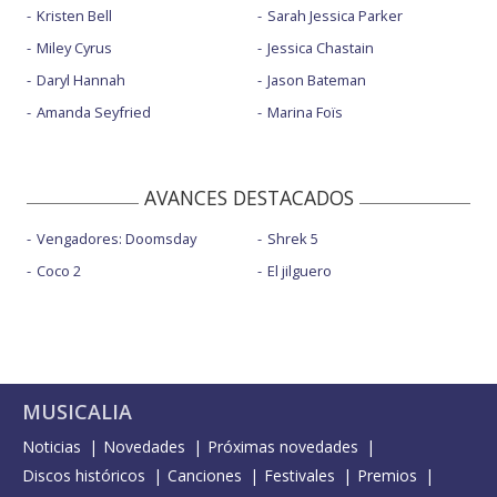
Kristen Bell
Sarah Jessica Parker
Miley Cyrus
Jessica Chastain
Daryl Hannah
Jason Bateman
Amanda Seyfried
Marina Foïs
AVANCES DESTACADOS
Vengadores: Doomsday
Shrek 5
Coco 2
El jilguero
MUSICALIA
Noticias
Novedades
Próximas novedades
Discos históricos
Canciones
Festivales
Premios