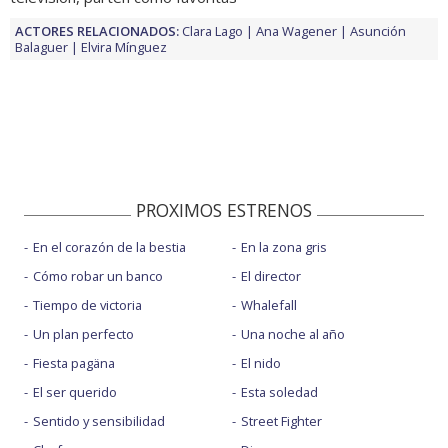
ACTORES RELACIONADOS:
Clara Lago
Ana Wagener
Asunción
Balaguer
Elvira Mínguez
PROXIMOS ESTRENOS
En el corazón de la bestia
En la zona gris
Cómo robar un banco
El director
Tiempo de victoria
Whalefall
Un plan perfecto
Una noche al año
Fiesta pagäna
El nido
El ser querido
Esta soledad
Sentido y sensibilidad
Street Fighter