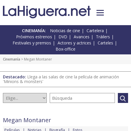
CINEMANÍA:
Noticias de cine
Cartelera
Próximos estrenos
DVD
Avances
Tráilers
Festivales y premios
Actores y actrices
Carteles
Box-office
Cinemanía
> Megan Montaner
Destacado:
Llega a las salas de cine la película de animación
'Minions & monsters'
Megan Montaner
Películas
Noticias
Biografía
Fotos