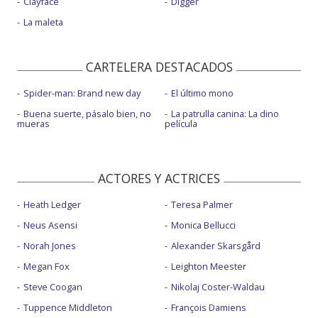
Clayface
Digger
La maleta
CARTELERA DESTACADOS
Spider-man: Brand new day
El último mono
Buena suerte, pásalo bien, no
La patrulla canina: La dino
mueras
película
ACTORES Y ACTRICES
Heath Ledger
Teresa Palmer
Neus Asensi
Monica Bellucci
Norah Jones
Alexander Skarsgård
Megan Fox
Leighton Meester
Steve Coogan
Nikolaj Coster-Waldau
Tuppence Middleton
François Damiens