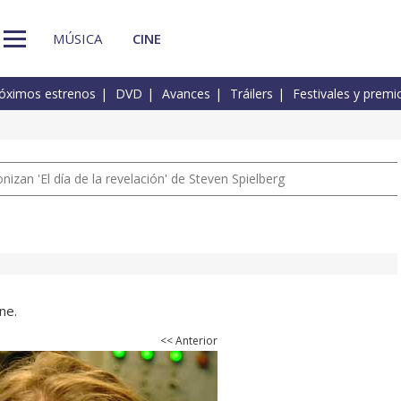
MÚSICA
CINE
óximos estrenos
DVD
Avances
Tráilers
Festivales y premi
izan 'El día de la revelación' de Steven Spielberg
ne.
<< Anterior