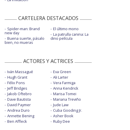
CARTELERA DESTACADOS
Spider-man: Brand
El último mono
new day
La patrulla canina: La
Buena suerte, pásalo
dino película
bien, no mueras
ACTORES Y ACTRICES
Iván Massagué
Eva Green
Hugh Grant
Ali Larter
Félix Pons
Vera Farmiga
Jeff Bridges
Anna Kendrick
Jakob Oftebro
Marisa Tomei
Dave Bautista
Mariana Treviño
David Paymer
Jude Law
Andrea Duro
Cuba Gooding Jr.
Annette Bening
Asher Book
Ben Affleck
Ruby Dee