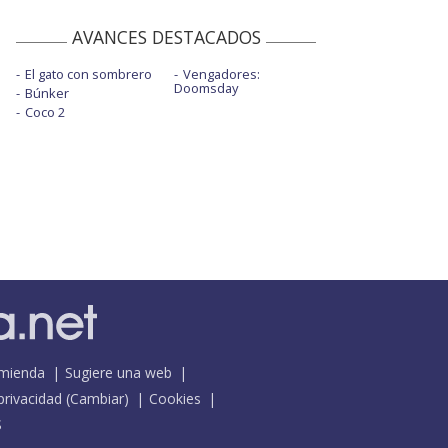
AVANCES DESTACADOS
El gato con sombrero
Vengadores:
Doomsday
Búnker
Coco 2
mienda
Sugiere una web
 privacidad
(
Cambiar
)
Cookies
S