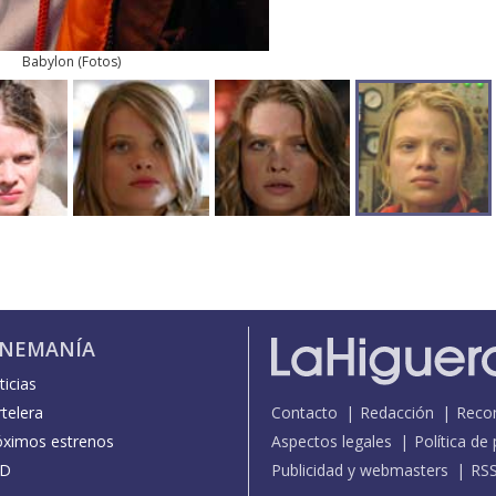
Babylon
(
Fotos
)
INEMANÍA
icias
telera
Contacto
Redacción
Reco
óximos estrenos
Aspectos legales
Política de
D
Publicidad y webmasters
RS