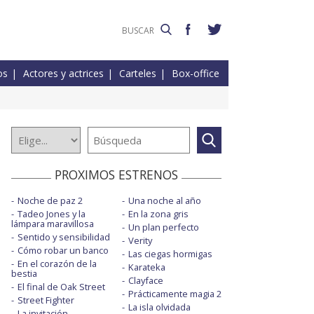
os
Actores y actrices
Carteles
Box-office
PROXIMOS ESTRENOS
Noche de paz 2
Una noche al año
Tadeo Jones y la
En la zona gris
lámpara maravillosa
Un plan perfecto
Sentido y sensibilidad
Verity
Cómo robar un banco
Las ciegas hormigas
En el corazón de la
Karateka
bestia
Clayface
El final de Oak Street
Prácticamente magia 2
Street Fighter
La isla olvidada
La invitación