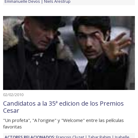
Emmanuelle Devos
Niels Arestrup
02/02/2010
Candidatos a la 35ª edicion de los Premios
Cesar
"Un profeta", "A l'origine" y "Welcome" entre las películas
favoritas
ACTORES RELACIONADOS:
François Cluzet
Tahar Rahim
Isabelle