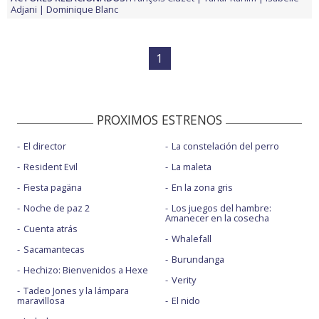
Adjani
Dominique Blanc
1
PROXIMOS ESTRENOS
El director
La constelación del perro
Resident Evil
La maleta
Fiesta pagäna
En la zona gris
Noche de paz 2
Los juegos del hambre:
Amanecer en la cosecha
Cuenta atrás
Whalefall
Sacamantecas
Burundanga
Hechizo: Bienvenidos a Hexe
Verity
Tadeo Jones y la lámpara
maravillosa
El nido