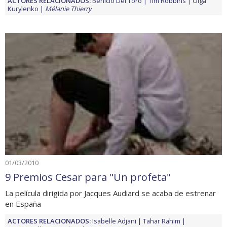
ACTORES RELACIONADOS:
Benicio Del Toro
Tim Robbins
Olga
Kurylenko
Mélanie Thierry
01/03/2010
9 Premios Cesar para "Un profeta"
La película dirigida por Jacques Audiard se acaba de estrenar
en España
ACTORES RELACIONADOS:
Isabelle Adjani
Tahar Rahim