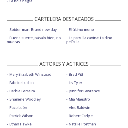
La bola negra
CARTELERA DESTACADOS
Spider-man: Brand new day
El último mono
Buena suerte, pásalo bien, no
La patrulla canina: La dino
mueras
película
ACTORES Y ACTRICES
Mary Elizabeth Winstead
Brad Pitt
Fabrice Luchini
Liv Tyler
Barbie Ferreira
Jennifer Lawrence
Shailene Woodley
Mia Maestro
Paco León
Alec Baldwin
Patrick Wilson
Robert Carlyle
Ethan Hawke
Natalie Portman