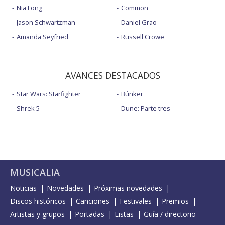
Nia Long
Common
Jason Schwartzman
Daniel Grao
Amanda Seyfried
Russell Crowe
AVANCES DESTACADOS
Star Wars: Starfighter
Búnker
Shrek 5
Dune: Parte tres
MUSICALIA
Noticias
Novedades
Próximas novedades
Discos históricos
Canciones
Festivales
Premios
Artistas y grupos
Portadas
Listas
Guía / directorio