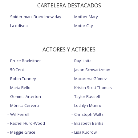
CARTELERA DESTACADOS
Spider-man: Brand new day
Mother Mary
La odisea
Motor City
ACTORES Y ACTRICES
Bruce Boxleitner
Ray Liotta
50 Cent
Jason Schwartzman
Robin Tunney
Macarena Gómez
Maria Bello
Kristin Scott Thomas
Gemma Arterton
Taylor Russell
Mónica Cervera
Lochlyn Munro
Will Ferrell
Christoph Waltz
Rachel Hurd-Wood
Elizabeth Banks
Maggie Grace
Lisa Kudrow