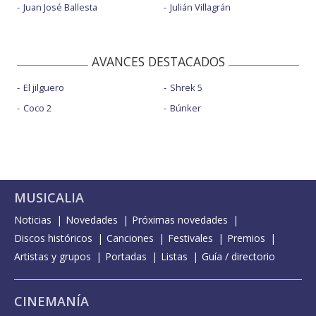
Juan José Ballesta
Julián Villagrán
AVANCES DESTACADOS
El jilguero
Shrek 5
Coco 2
Búnker
MUSICALIA
Noticias
Novedades
Próximas novedades
Discos históricos
Canciones
Festivales
Premios
Artistas y grupos
Portadas
Listas
Guía / directorio
CINEMANÍA