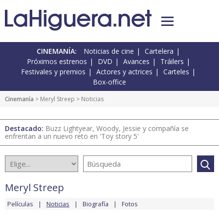
CINEMANÍA:
Noticias de cine
Cartelera
Próximos estrenos
DVD
Avances
Tráilers
Festivales y premios
Actores y actrices
Carteles
Box-office
Cinemanía
>
Meryl Streep
> Noticias
Destacado:
Buzz Lightyear, Woody, Jessie y compañía se
enfrentan a un nuevo reto en 'Toy story 5'
Meryl Streep
Películas
Noticias
Biografía
Fotos