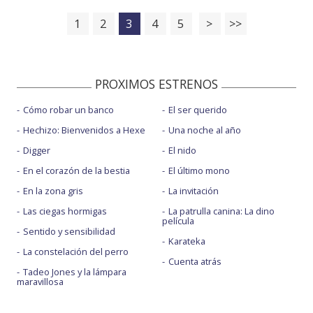
1
2
3
4
5
>
>>
PROXIMOS ESTRENOS
Cómo robar un banco
El ser querido
Hechizo: Bienvenidos a Hexe
Una noche al año
Digger
El nido
En el corazón de la bestia
El último mono
En la zona gris
La invitación
Las ciegas hormigas
La patrulla canina: La dino
película
Sentido y sensibilidad
Karateka
La constelación del perro
Cuenta atrás
Tadeo Jones y la lámpara
maravillosa