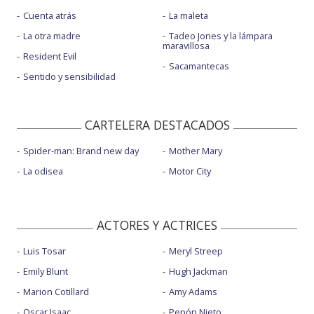
Cuenta atrás
La maleta
La otra madre
Tadeo Jones y la lámpara
maravillosa
Resident Evil
Sacamantecas
Sentido y sensibilidad
CARTELERA DESTACADOS
Spider-man: Brand new day
Mother Mary
La odisea
Motor City
ACTORES Y ACTRICES
Luis Tosar
Meryl Streep
Emily Blunt
Hugh Jackman
Marion Cotillard
Amy Adams
Oscar Isaac
Pepón Nieto