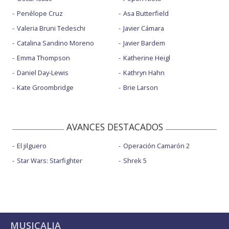
Penélope Cruz
Asa Butterfield
Valeria Bruni Tedeschi
Javier Cámara
Catalina Sandino Moreno
Javier Bardem
Emma Thompson
Katherine Heigl
Daniel Day-Lewis
Kathryn Hahn
Kate Groombridge
Brie Larson
AVANCES DESTACADOS
El jilguero
Operación Camarón 2
Star Wars: Starfighter
Shrek 5
MUSICALIA