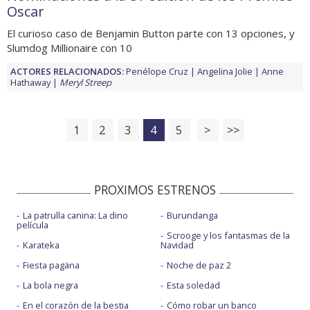
Oscar
El curioso caso de Benjamin Button parte con 13 opciones, y
Slumdog Millionaire con 10
ACTORES RELACIONADOS:
Penélope Cruz
Angelina Jolie
Anne
Hathaway
Meryl Streep
1
2
3
4
5
>
>>
PROXIMOS ESTRENOS
La patrulla canina: La dino
Burundanga
película
Scrooge y los fantasmas de la
Karateka
Navidad
Fiesta pagäna
Noche de paz 2
La bola negra
Esta soledad
En el corazón de la bestia
Cómo robar un banco