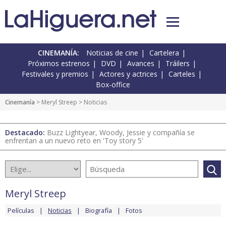
CINEMANÍA:
Noticias de cine
Cartelera
Próximos estrenos
DVD
Avances
Tráilers
Festivales y premios
Actores y actrices
Carteles
Box-office
Cinemanía
>
Meryl Streep
> Noticias
Destacado:
Buzz Lightyear, Woody, Jessie y compañía se
enfrentan a un nuevo reto en 'Toy story 5'
Meryl Streep
Películas
Noticias
Biografía
Fotos