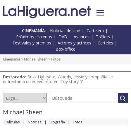
CINEMANÍA:
Noticias de cine
Cartelera
Próximos estrenos
DVD
Avances
Tráilers
Festivales y premios
Actores y actrices
Carteles
Box-office
Cinemanía
>
Michael Sheen
> Fotos
Destacado:
Buzz Lightyear, Woody, Jessie y compañía se
enfrentan a un nuevo reto en 'Toy story 5'
Michael Sheen
Películas
Noticias
Biografía
Fotos