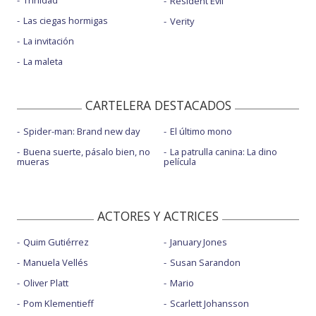
Trinidad
Resident Evil
Las ciegas hormigas
Verity
La invitación
La maleta
CARTELERA DESTACADOS
Spider-man: Brand new day
El último mono
Buena suerte, pásalo bien, no
La patrulla canina: La dino
mueras
película
ACTORES Y ACTRICES
Quim Gutiérrez
January Jones
Manuela Vellés
Susan Sarandon
Oliver Platt
Mario
Pom Klementieff
Scarlett Johansson