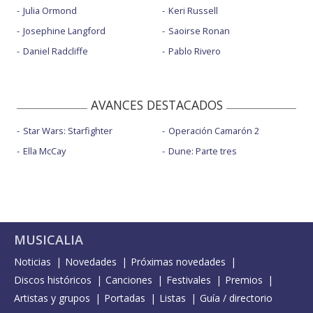
Julia Ormond
Keri Russell
Josephine Langford
Saoirse Ronan
Daniel Radcliffe
Pablo Rivero
AVANCES DESTACADOS
Star Wars: Starfighter
Operación Camarón 2
Ella McCay
Dune: Parte tres
MUSICALIA
Noticias
Novedades
Próximas novedades
Discos históricos
Canciones
Festivales
Premios
Artistas y grupos
Portadas
Listas
Guía / directorio