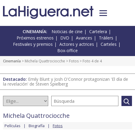
CINEMANÍA:
Noticias de cine
Cartelera
Próximos estrenos
DVD
Avances
Tráilers
Festivales y premios
Actores y actrices
Carteles
Box-office
Cinemanía
>
Michela Quattrociocche
>
Fotos
> Foto 4 de 4
Destacado:
Emily Blunt y Josh O'Connor protagonizan 'El día de
la revelación' de Steven Spielberg
Michela Quattrociocche
Películas
Biografía
Fotos