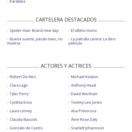
Karateka
CARTELERA DESTACADOS
Spider-man: Brand new day
El último mono
Buena suerte, pásalo bien, no
La patrulla canina: La dino
mueras
película
ACTORES Y ACTRICES
Robert De Niro
Michael Keaton
Clara Lago
Anthony Head
Tyler Perry
David Wenham
Cynthia Erivo
Tommy Lee Jones
Laura Linney
Ana Polvorosa
Claudia Bassols
Áine Rose Daly
Gonzalo de Castro
Scarlett Johansson