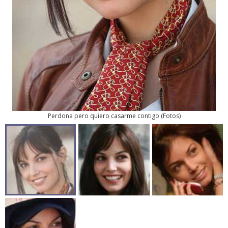
Perdona pero quiero casarme contigo
(
Fotos
)