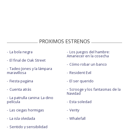
PROXIMOS ESTRENOS
La bola negra
Los juegos del hambre:
Amanecer en la cosecha
El final de Oak Street
Cómo robar un banco
Tadeo Jones y la lámpara
maravillosa
Resident Evil
Fiesta pagäna
El ser querido
Cuenta atrás
Scrooge y los fantasmas de la
Navidad
La patrulla canina: La dino
película
Esta soledad
Las ciegas hormigas
Verity
La isla olvidada
Whalefall
Sentido y sensibilidad