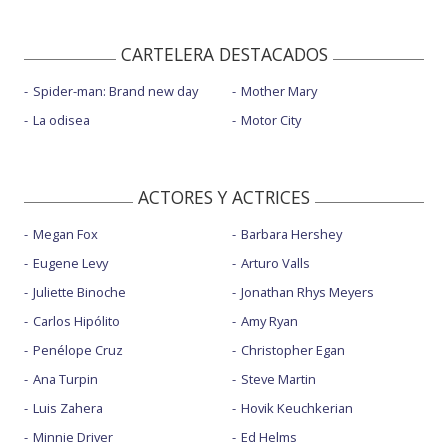
CARTELERA DESTACADOS
Spider-man: Brand new day
Mother Mary
La odisea
Motor City
ACTORES Y ACTRICES
Megan Fox
Barbara Hershey
Eugene Levy
Arturo Valls
Juliette Binoche
Jonathan Rhys Meyers
Carlos Hipólito
Amy Ryan
Penélope Cruz
Christopher Egan
Ana Turpin
Steve Martin
Luis Zahera
Hovik Keuchkerian
Minnie Driver
Ed Helms