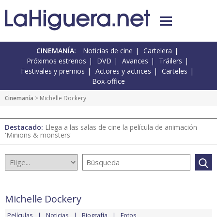
CINEMANÍA:
Noticias de cine
Cartelera
Próximos estrenos
DVD
Avances
Tráilers
Festivales y premios
Actores y actrices
Carteles
Box-office
Cinemanía
> Michelle Dockery
Destacado:
Llega a las salas de cine la película de animación
'Minions & monsters'
Michelle Dockery
Películas
Noticias
Biografía
Fotos