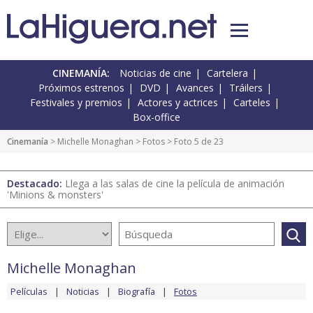
CINEMANÍA:
Noticias de cine
Cartelera
Próximos estrenos
DVD
Avances
Tráilers
Festivales y premios
Actores y actrices
Carteles
Box-office
Cinemanía
>
Michelle Monaghan
>
Fotos
> Foto 5 de 23
Destacado:
Llega a las salas de cine la película de animación
'Minions & monsters'
Michelle Monaghan
Películas
Noticias
Biografía
Fotos