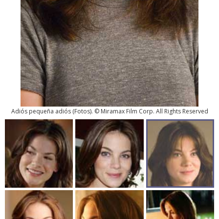
Adiós pequeña adiós
(
Fotos
). © Miramax Film Corp. All Rights Reserved