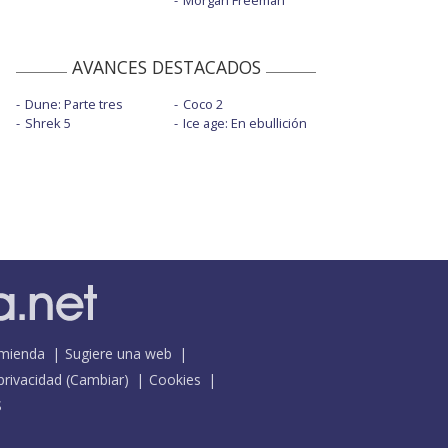
Morgan Freeman
AVANCES DESTACADOS
Dune: Parte tres
Coco 2
Shrek 5
Ice age: En ebullición
mienda
Sugiere una web
 privacidad
(
Cambiar
)
Cookies
S