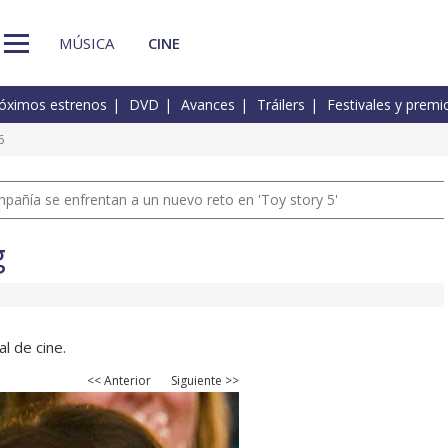
MÚSICA
CINE
óximos estrenos
DVD
Avances
Tráilers
Festivales y premi
6
pañía se enfrentan a un nuevo reto en 'Toy story 5'
g
l de cine.
<< Anterior
Siguiente >>