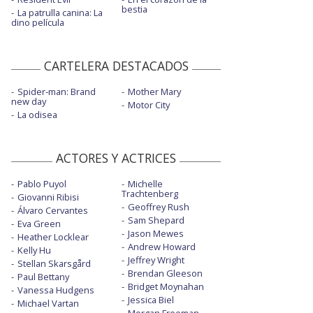
bestia
La patrulla canina: La
dino película
CARTELERA DESTACADOS
Spider-man: Brand
Mother Mary
new day
Motor City
La odisea
ACTORES Y ACTRICES
Pablo Puyol
Michelle
Trachtenberg
Giovanni Ribisi
Geoffrey Rush
Álvaro Cervantes
Sam Shepard
Eva Green
Jason Mewes
Heather Locklear
Andrew Howard
Kelly Hu
Jeffrey Wright
Stellan Skarsgård
Brendan Gleeson
Paul Bettany
Bridget Moynahan
Vanessa Hudgens
Jessica Biel
Michael Vartan