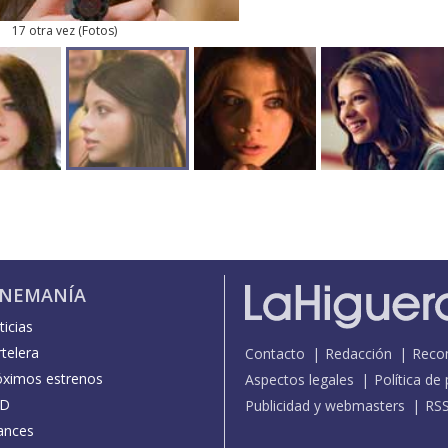
17 otra vez
(
Fotos
)
INEMANÍA
icias
telera
Contacto
Redacción
Reco
óximos estrenos
Aspectos legales
Política de
D
Publicidad y webmasters
RS
ances