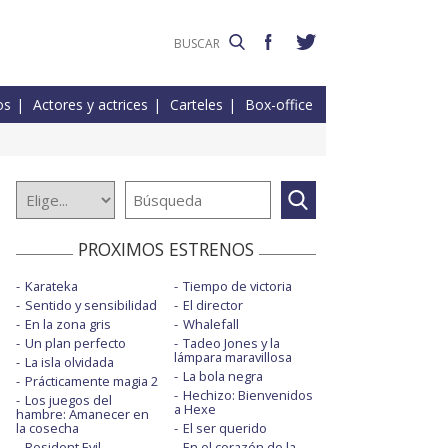
os
Actores y actrices
Carteles
Box-office
PROXIMOS ESTRENOS
Karateka
Tiempo de victoria
Sentido y sensibilidad
El director
En la zona gris
Whalefall
Un plan perfecto
Tadeo Jones y la
lámpara maravillosa
La isla olvidada
La bola negra
Prácticamente magia 2
Hechizo: Bienvenidos
Los juegos del
a Hexe
hambre: Amanecer en
la cosecha
El ser querido
Resident Evil
En el corazón de la