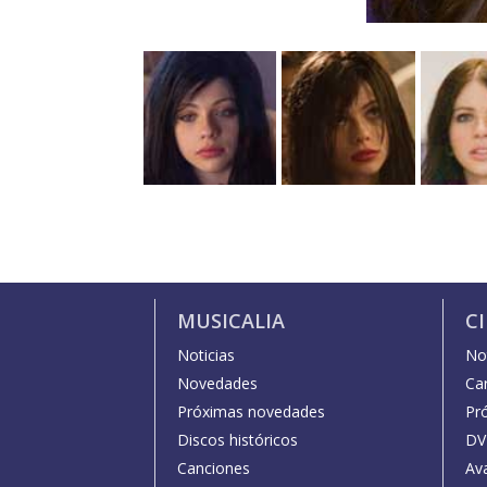
MUSICALIA
C
Noticias
Not
Novedades
Car
Próximas novedades
Pr
Discos históricos
DV
Canciones
Av