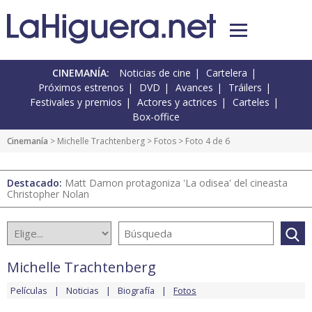
CINEMANÍA:
Noticias de cine
Cartelera
Próximos estrenos
DVD
Avances
Tráilers
Festivales y premios
Actores y actrices
Carteles
Box-office
Cinemanía
>
Michelle Trachtenberg
>
Fotos
> Foto 4 de 6
Destacado:
Matt Damon protagoniza 'La odisea' del cineasta
Christopher Nolan
Michelle Trachtenberg
Películas
Noticias
Biografía
Fotos