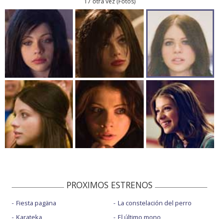
17 otra vez
(
Fotos
)
PROXIMOS ESTRENOS
Fiesta pagäna
La constelación del perro
Karateka
El último mono