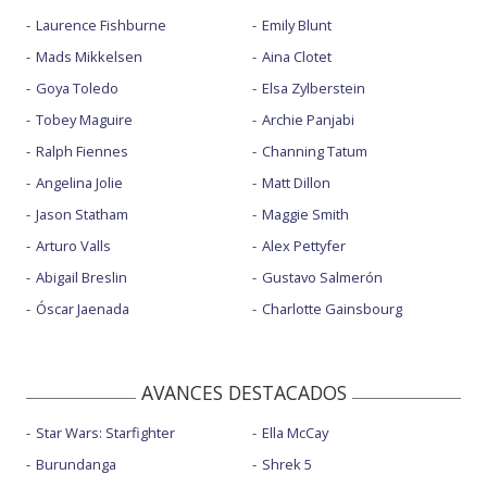
Laurence Fishburne
Emily Blunt
Mads Mikkelsen
Aina Clotet
Goya Toledo
Elsa Zylberstein
Tobey Maguire
Archie Panjabi
Ralph Fiennes
Channing Tatum
Angelina Jolie
Matt Dillon
Jason Statham
Maggie Smith
Arturo Valls
Alex Pettyfer
Abigail Breslin
Gustavo Salmerón
Óscar Jaenada
Charlotte Gainsbourg
AVANCES DESTACADOS
Star Wars: Starfighter
Ella McCay
Burundanga
Shrek 5