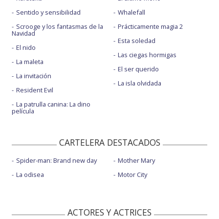
Sentido y sensibilidad
Whalefall
Scrooge y los fantasmas de la
Prácticamente magia 2
Navidad
Esta soledad
El nido
Las ciegas hormigas
La maleta
El ser querido
La invitación
La isla olvidada
Resident Evil
La patrulla canina: La dino
película
CARTELERA DESTACADOS
Spider-man: Brand new day
Mother Mary
La odisea
Motor City
ACTORES Y ACTRICES