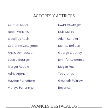
ACTORES Y ACTRICES
Carmen Machi
Ewan McGregor
Robin Williams
Lluís Marco
Geoffrey Rush
Adam Sandler
Catherine Zeta-Jones
Monica Bellucci
Anaïs Demoustier
George Clooney
Louise Bourgoin
Jennifer Lawrence
Margot Robbie
Megan Fox
Adria Arjona
Toby Jones
Hayden Panettiere
Gwyneth Paltrow
Vithaya Pansringarm
Beyoncé
AVANCES DESTACADOS