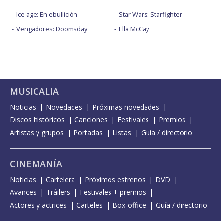
Ice age: En ebullición
Star Wars: Starfighter
Vengadores: Doomsday
Ella McCay
MUSICALIA
Noticias
Novedades
Próximas novedades
Discos históricos
Canciones
Festivales
Premios
Artistas y grupos
Portadas
Listas
Guía / directorio
CINEMANÍA
Noticias
Cartelera
Próximos estrenos
DVD
Avances
Tráilers
Festivales + premios
Actores y actrices
Carteles
Box-office
Guía / directorio